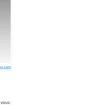
es.com
e
 vous: