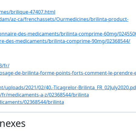
mes/brilique-47407.html
am/az-ca/frenchassets/Ourmedicines/brilinta-product-
ionnaire-des-medicaments/brilinta-comprime-60mg/024550
aire-des-medicaments/brilinta-comprime-90mg/02368544/
3/fr/
osage-de-brilinta-forme-points-forts-comment-le-prendre-e
/uploads/2021/02/40.-Ticagrelor-Brilinta_FR_02July2020.pd
/fr/medicaments-a-z/02368544/brilinta
dicaments/02368544/brilinta
nnexes