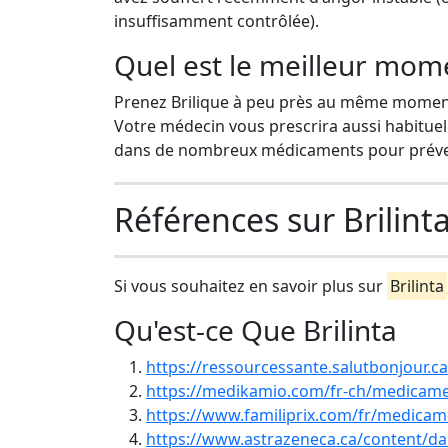
insuffisamment contrôlée).
Quel est le meilleur mome
Prenez Brilique à peu près au même moment 
Votre médecin vous prescrira aussi habituell
dans de nombreux médicaments pour préven
Références sur Brilint
Si vous souhaitez en savoir plus sur
Brilinta
Qu'est-ce Que Brilinta
https://ressourcessante.salutbonjour.c
https://medikamio.com/fr-ch/medicamen
https://www.familiprix.com/fr/medica
https://www.astrazeneca.ca/content/da