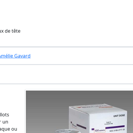
x de tête
 Amélie Gavard
llots
r un
iaque ou