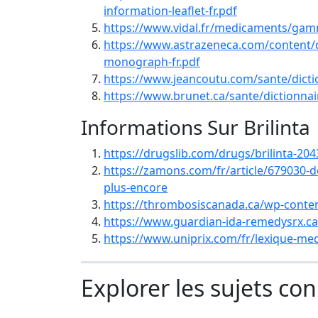
information-leaflet-fr.pdf
https://www.vidal.fr/medicaments/gam
https://www.astrazeneca.com/content/d
monograph-fr.pdf
https://www.jeancoutu.com/sante/dict
https://www.brunet.ca/sante/dictionn
Informations Sur Brilinta
https://drugslib.com/drugs/brilinta-204
https://zamons.com/fr/article/679030-d
plus-encore
https://thrombosiscanada.ca/wp-content
https://www.guardian-ida-remedysrx.ca
https://www.uniprix.com/fr/lexique-me
Explorer les sujets co