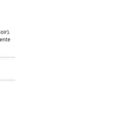
oir).
sente