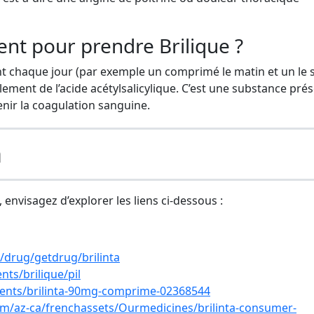
nt pour prendre Brilique ?
chaque jour (par exemple un comprimé le matin et un le s
ement de l’acide acétylsalicylique. C’est une substance pré
ir la coagulation sanguine.
a
, envisagez d’explorer les liens ci-dessous :
a/drug/getdrug/brilinta
ts/brilique/pil
ments/brilinta-90mg-comprime-02368544
m/az-ca/frenchassets/Ourmedicines/brilinta-consumer-