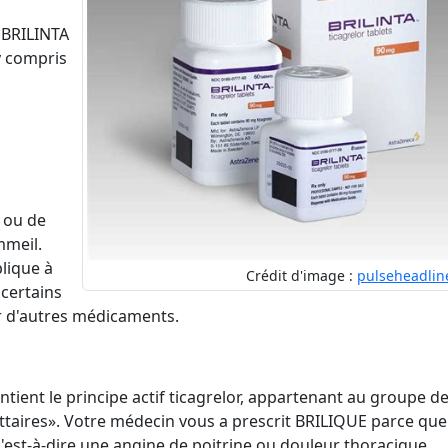
. BRILINTA
y compris
e ou de
mmeil.
plique à
Crédit d'image :
pulseheadlin
 certains
r d'autres médicaments.
tient le principe actif ticagrelor, appartenant au groupe d
aires». Votre médecin vous a prescrit BRILIQUE parce que
'est-à-dire une angine de poitrine ou douleur thoracique