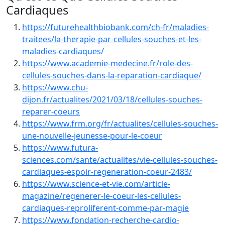
Cardiaques
https://futurehealthbiobank.com/ch-fr/maladies-
traitees/la-therapie-par-cellules-souches-et-les-
maladies-cardiaques/
https://www.academie-medecine.fr/role-des-
cellules-souches-dans-la-reparation-cardiaque/
https://www.chu-
dijon.fr/actualites/2021/03/18/cellules-souches-
reparer-coeurs
https://www.frm.org/fr/actualites/cellules-souches-
une-nouvelle-jeunesse-pour-le-coeur
https://www.futura-
sciences.com/sante/actualites/vie-cellules-souches-
cardiaques-espoir-regeneration-coeur-2483/
https://www.science-et-vie.com/article-
magazine/regenerer-le-coeur-les-cellules-
cardiaques-reproliferent-comme-par-magie
https://www.fondation-recherche-cardio-