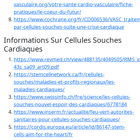
vasculaire.org/votre-sante-cardio-vasculaire/fiche-
pratiques/le-coeur-du-futur/
https://www.cochrane.org/fr/CD006536/VASC_traite
par-cellules-souches-suite-une-crise-cardiaque
Informations Sur Cellules Souches
Cardiaques
https://www.revmed.ch/view/488135/4049505/RMS_i
43s_sa09_art09.pdf
https://stemcellnetwork.ca/fr/cellules-
souches/maladies-et-profils-regionaux/les-
maladies-cardiaques/
https://www.swissinfo.ch/fre/science/les-cellules-
souches-nouvel-espoir-des-cardiaques/6778184
https://www.inserm.fr/actualite/feu-vert-autorites-
sanitaires-pour-cellules-souches-cardiaques/
https://cordis.europa.eu/article/id/86147-stem-
cells-aim-for-the-heart/fr