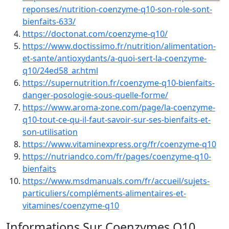
reponses/nutrition-coenzyme-q10-son-role-sont-
bienfaits-633/
https://doctonat.com/coenzyme-q10/
https://www.doctissimo.fr/nutrition/alimentation-
et-sante/antioxydants/a-quoi-sert-la-coenzyme-
q10/24ed58_ar.html
https://supernutrition.fr/coenzyme-q10-bienfaits-
danger-posologie-sous-quelle-forme/
https://www.aroma-zone.com/page/la-coenzyme-
q10-tout-ce-qu-il-faut-savoir-sur-ses-bienfaits-et-
son-utilisation
https://www.vitaminexpress.org/fr/coenzyme-q10
https://nutriandco.com/fr/pages/coenzyme-q10-
bienfaits
https://www.msdmanuals.com/fr/accueil/sujets-
particuliers/compléments-alimentaires-et-
vitamines/coenzyme-q10
Informations Sur Coenzymes Q10