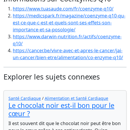
https://www.tuasaude.com/fr/coenzyme-q10/
https://medicspark.fr/magazine/coenzyme-q10-qu-
est-ce-que-c-est-et-quels-sont-ses-effets-son-
importance-et-sa-posologie/
https://www.darwin-nutrition.fr/actifs/coenzyme-
q10/
https://cancer.be/vivre-avec-et-apres-le-cancer/jai-
un-cancer/bien-etre/alimentation/co-enzyme-q10/
Explorer les sujets connexes
Santé Cardiaque
/
Alimentation et Santé Cardiaque
Le chocolat noir est-il bon pour le
cœur ?
Il est souvent dit que le chocolat noir peut être bon