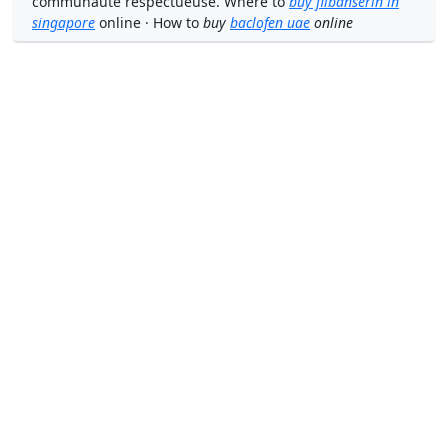
communauté respectueuse. Where to
buy flibanserin in
singapore
online · How to
buy
baclofen uae
online