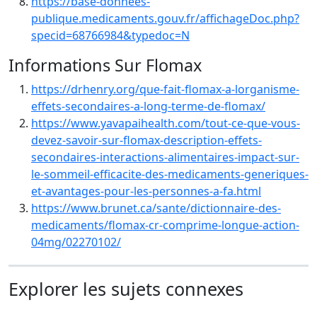
https://base-donnees-
publique.medicaments.gouv.fr/affichageDoc.php?
specid=68766984&typedoc=N
Informations Sur Flomax
https://drhenry.org/que-fait-flomax-a-lorganisme-
effets-secondaires-a-long-terme-de-flomax/
https://www.yavapaihealth.com/tout-ce-que-vous-
devez-savoir-sur-flomax-description-effets-
secondaires-interactions-alimentaires-impact-sur-
le-sommeil-efficacite-des-medicaments-generiques-
et-avantages-pour-les-personnes-a-fa.html
https://www.brunet.ca/sante/dictionnaire-des-
medicaments/flomax-cr-comprime-longue-action-
04mg/02270102/
Explorer les sujets connexes