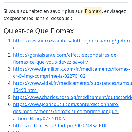
Si vous souhaitez en savoir plus sur
Flomax
, envisagez
d’explorer les liens ci-dessous :
Qu'est-ce Que Flomax
https://ressourcessante.salutbonjour.ca/drug/getdr
cr
https://genialsante.com/effets-secondaires-de-
flomax-ce-que-vous-devez-savoir/
https://www.familiprix.com/fr/medicaments/flomax-
cr-0-4mg-comprime-la-02270102
https://www.vidal.fr/medicaments/substances/tamsu
15493.html
https://www.charles.co/blog/medicament/dutasterid
https://www.jeancoutu.com/sante/dictionnaire-
des-medicaments/flomax-cr-comprime-longue-
action-04mg/02270102/
https://pdf.hres.ca/dpd_pm/00024352.PDF