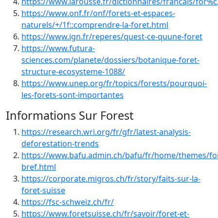
https://www.larousse.fr/dictionnaires/francais/for%
https://www.onf.fr/onf/forets-et-espaces-
naturels/+/1f::comprendre-la-foret.html
https://www.ign.fr/reperes/quest-ce-quune-foret
https://www.futura-
sciences.com/planete/dossiers/botanique-foret-
structure-ecosysteme-1088/
https://www.unep.org/fr/topics/forests/pourquoi-
les-forets-sont-importantes
Informations Sur Forest
https://research.wri.org/fr/gfr/latest-analysis-
deforestation-trends
https://www.bafu.admin.ch/bafu/fr/home/themes/fo
bref.html
https://corporate.migros.ch/fr/story/faits-sur-la-
foret-suisse
https://fsc-schweiz.ch/fr/
https://www.foretsuisse.ch/fr/savoir/foret-et-