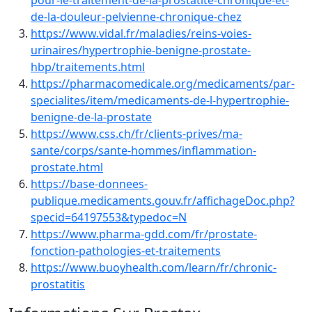
pour-le-traitement-de-la-prostatite-chronique-et-
de-la-douleur-pelvienne-chronique-chez
https://www.vidal.fr/maladies/reins-voies-
urinaires/hypertrophie-benigne-prostate-
hbp/traitements.html
https://pharmacomedicale.org/medicaments/par-
specialites/item/medicaments-de-l-hypertrophie-
benigne-de-la-prostate
https://www.css.ch/fr/clients-prives/ma-
sante/corps/sante-hommes/inflammation-
prostate.html
https://base-donnees-
publique.medicaments.gouv.fr/affichageDoc.php?
specid=64197553&typedoc=N
https://www.pharma-gdd.com/fr/prostate-
fonction-pathologies-et-traitements
https://www.buoyhealth.com/learn/fr/chronic-
prostatitis