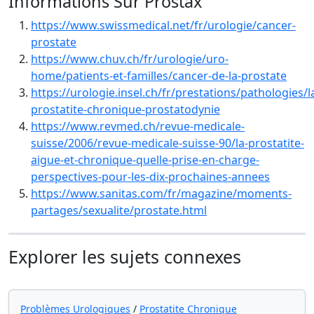
Informations Sur Prostax
https://www.swissmedical.net/fr/urologie/cancer-
prostate
https://www.chuv.ch/fr/urologie/uro-
home/patients-et-familles/cancer-de-la-prostate
https://urologie.insel.ch/fr/prestations/pathologies/l
prostatite-chronique-prostatodynie
https://www.revmed.ch/revue-medicale-
suisse/2006/revue-medicale-suisse-90/la-prostatite-
aigue-et-chronique-quelle-prise-en-charge-
perspectives-pour-les-dix-prochaines-annees
https://www.sanitas.com/fr/magazine/moments-
partages/sexualite/prostate.html
Explorer les sujets connexes
Problèmes Urologiques
/
Prostatite Chronique