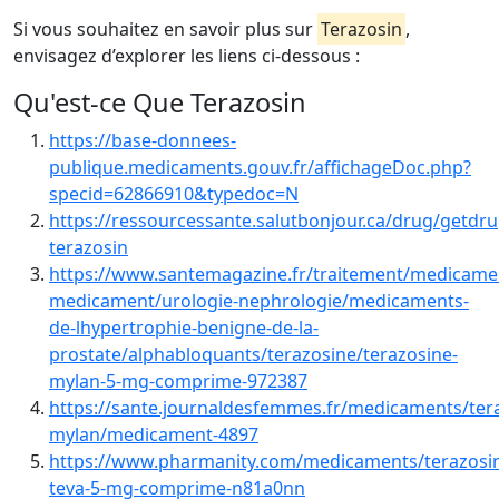
Si vous souhaitez en savoir plus sur
Terazosin
,
envisagez d’explorer les liens ci-dessous :
Qu'est-ce Que Terazosin
https://base-donnees-
publique.medicaments.gouv.fr/affichageDoc.php?
specid=62866910&typedoc=N
https://ressourcessante.salutbonjour.ca/drug/getdr
terazosin
https://www.santemagazine.fr/traitement/medicamen
medicament/urologie-nephrologie/medicaments-
de-lhypertrophie-benigne-de-la-
prostate/alphabloquants/terazosine/terazosine-
mylan-5-mg-comprime-972387
https://sante.journaldesfemmes.fr/medicaments/ter
mylan/medicament-4897
https://www.pharmanity.com/medicaments/terazosi
teva-5-mg-comprime-n81a0nn