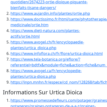
quotidien/2674223-ortie-dioique-piquante-
bienfaits-tisane-dangers/
https://www.aujardin.info/plantes/ortie.php
https://www.doctissimo.fr/html/sante/phytotherapie
medicinale/ortie.htm
https://www.dieti-natura.com/plantes-
actifs/ortie.html
https://www.avogel.ch/fr/encyclopaedie-
plantes/urtica_dioica.php
https://www.infoflora.ch/fr/flore/urtica-dioica.html
https://www.tela-botanica.org/eflore/?
referentiel=bdtfx&module=fiche&action=fiche&nu
https://www.avogel.ca/fr/encyclopedie-
plantes/urtica-dioica.php
https://inpn.mnhn.fr/espece/cd_nom/128268/tab/fic
Informations Sur Urtica Dioica
https://www.promessedefleurs.com/potager/graines
potageres/graines-potageres-de-a-a-z/graines-