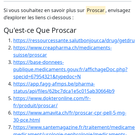
Si vous souhaitez en savoir plus sur
Proscar
, envisagez
d’explorer les liens ci-dessous :
Qu'est-ce Que Proscar
https://ressourcessante.salutbonjour.ca/drug/getdr
https://www.creapharma.ch/medicaments-
suisse/proscar
https://base-donnees-
publique.medicaments.gouv.fr/affichageDoc.php?
specid=67954321&typedoc=N
https://app.fagg-afmps.be/pharma-
status/api/files/62bc7dca1e5c015ab30664b9
https://www.dokteronline.com/fr-
fr/produit/proscar/
https://www.amavita.ch/fr/proscar-cpr-pell-5-mg-
30-pce.html
https://www.santemagazine.fr/traitement/medicamen
medicament/urologie-nephrologie/medicaments-