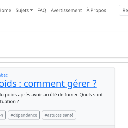
Home
Sujets
FAQ
Avertissement
À Propos
abac
poids : comment gérer ?
 poids après avoir arrêté de fumer. Quels sont
tuation ?
on
#dépendance
#astuces santé