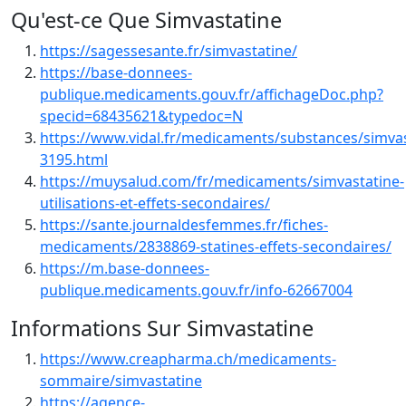
Qu'est-ce Que Simvastatine
https://sagessesante.fr/simvastatine/
https://base-donnees-
publique.medicaments.gouv.fr/affichageDoc.php?
specid=68435621&typedoc=N
https://www.vidal.fr/medicaments/substances/simvas
3195.html
https://muysalud.com/fr/medicaments/simvastatine-
utilisations-et-effets-secondaires/
https://sante.journaldesfemmes.fr/fiches-
medicaments/2838869-statines-effets-secondaires/
https://m.base-donnees-
publique.medicaments.gouv.fr/info-62667004
Informations Sur Simvastatine
https://www.creapharma.ch/medicaments-
sommaire/simvastatine
https://agence-