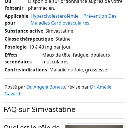
Où
Disponible sur ordonnance auprès de votre
l’obtenir
pharmacien.
Applicable
Hypercholestérolémie
|
Prévention Des
pour
Maladies Cardiovasculaires
Substance active
Simvastatine
Classe thérapeutique
Statine
Posologie
10 à 40 mg par jour
Effets
Maux de tête, fatigue, douleurs
secondaires
musculaires
Contre-indications
Maladie du foie, grossesse
Posté par
Dr. Angela Bonato
, révisé par
Dr. Amélie
Gavard
FAQ sur Simvastatine
Quel est le rôle de