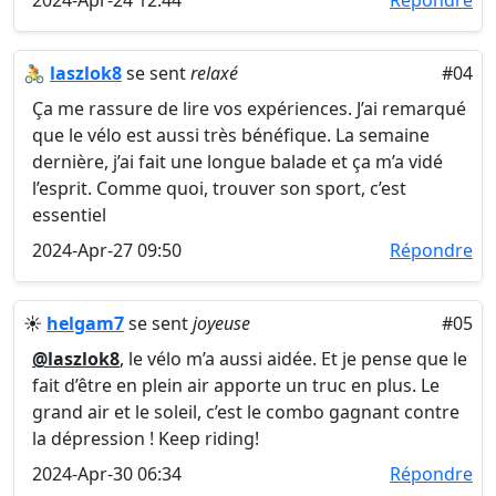
2024-Apr-24 12:44
Répondre
🚴
laszlok8
se sent
relaxé
#04
Ça me rassure de lire vos expériences. J’ai remarqué
que le vélo est aussi très bénéfique. La semaine
dernière, j’ai fait une longue balade et ça m’a vidé
l’esprit. Comme quoi, trouver son sport, c’est
essentiel
2024-Apr-27 09:50
Répondre
☀️
helgam7
se sent
joyeuse
#05
@laszlok8
, le vélo m’a aussi aidée. Et je pense que le
fait d’être en plein air apporte un truc en plus. Le
grand air et le soleil, c’est le combo gagnant contre
la dépression ! Keep riding!
2024-Apr-30 06:34
Répondre