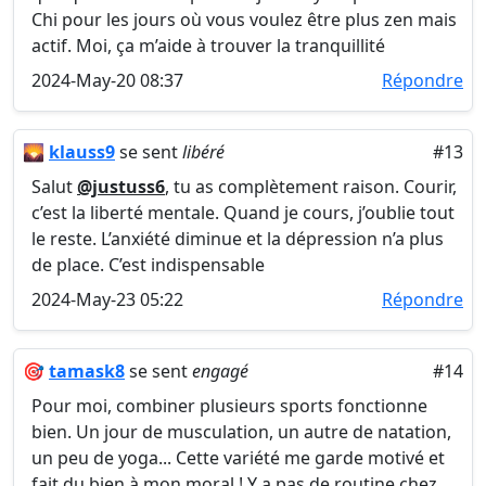
Chi pour les jours où vous voulez être plus zen mais
actif. Moi, ça m’aide à trouver la tranquillité
2024-May-20 08:37
Répondre
🌄
klauss9
se sent
libéré
#13
Salut
@justuss6
, tu as complètement raison. Courir,
c’est la liberté mentale. Quand je cours, j’oublie tout
le reste. L’anxiété diminue et la dépression n’a plus
de place. C’est indispensable
2024-May-23 05:22
Répondre
🎯
tamask8
se sent
engagé
#14
Pour moi, combiner plusieurs sports fonctionne
bien. Un jour de musculation, un autre de natation,
un peu de yoga... Cette variété me garde motivé et
fait du bien à mon moral ! Y a pas de routine chez