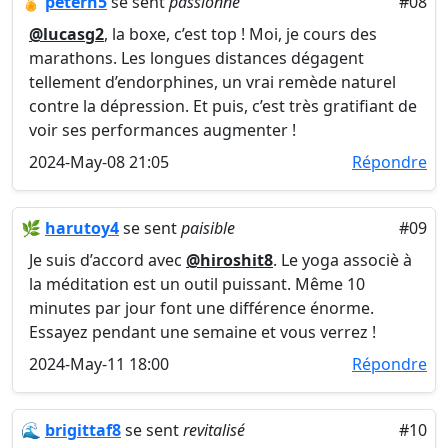
🏅
petern5
se sent
passionné
#08
@lucasg2
, la boxe, c’est top ! Moi, je cours des
marathons. Les longues distances dégagent
tellement d’endorphines, un vrai remède naturel
contre la dépression. Et puis, c’est très gratifiant de
voir ses performances augmenter !
2024-May-08 21:05
Répondre
🌿
harutoy4
se sent
paisible
#09
Je suis d’accord avec
@hiroshit8
. Le yoga associè à
la méditation est un outil puissant. Même 10
minutes par jour font une différence énorme.
Essayez pendant une semaine et vous verrez !
2024-May-11 18:00
Répondre
🌊
brigittaf8
se sent
revitalisé
#10