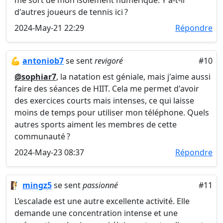
me sort de mon isolement numérique. Y a-t-il
d'autres joueurs de tennis ici ?
2024-May-21 22:29
Répondre
💪
antoniob7
se sent
revigoré
#10
@sophiar7
, la natation est géniale, mais j'aime aussi
faire des séances de HIIT. Cela me permet d'avoir
des exercices courts mais intenses, ce qui laisse
moins de temps pour utiliser mon téléphone. Quels
autres sports aiment les membres de cette
communauté ?
2024-May-23 08:37
Répondre
🧗
mingz5
se sent
passionné
#11
L’escalade est une autre excellente activité. Elle
demande une concentration intense et une