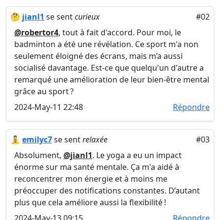
🤔
jianl1
se sent
curieux
#02
@robertor4
, tout à fait d'accord. Pour moi, le
badminton a été une révélation. Ce sport m'a non
seulement éloigné des écrans, mais m’a aussi
socialisé davantage. Est-ce que quelqu'un d'autre a
remarqué une amélioration de leur bien-être mental
grâce au sport ?
2024-May-11 22:48
Répondre
🧘
emilyc7
se sent
relaxée
#03
Absolument,
@jianl1
. Le yoga a eu un impact
énorme sur ma santé mentale. Ça m'a aidé à
reconcentrer mon énergie et à moins me
préoccuper des notifications constantes. D’autant
plus que cela améliore aussi la flexibilité !
2024-May-13 09:15
Répondre