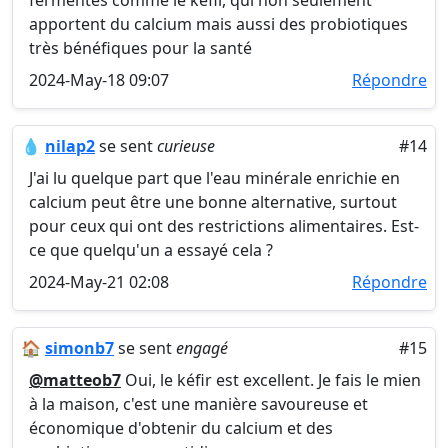
fermentés comme le kéfir, qui non seulement
apportent du calcium mais aussi des probiotiques
très bénéfiques pour la santé
2024-May-18 09:07
Répondre
💧
nilap2
se sent
curieuse
#14
J'ai lu quelque part que l'eau minérale enrichie en
calcium peut être une bonne alternative, surtout
pour ceux qui ont des restrictions alimentaires. Est-
ce que quelqu'un a essayé cela ?
2024-May-21 02:08
Répondre
🏠
simonb7
se sent
engagé
#15
@matteob7
Oui, le kéfir est excellent. Je fais le mien
à la maison, c'est une manière savoureuse et
économique d'obtenir du calcium et des