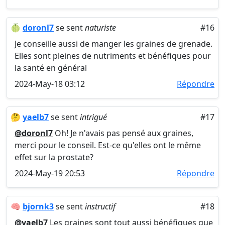
🍈
doronl7
se sent
naturiste
#16
Je conseille aussi de manger les graines de grenade.
Elles sont pleines de nutriments et bénéfiques pour
la santé en général
2024-May-18 03:12
Répondre
🤔
yaelb7
se sent
intrigué
#17
@doronl7
Oh! Je n'avais pas pensé aux graines,
merci pour le conseil. Est-ce qu'elles ont le même
effet sur la prostate?
2024-May-19 20:53
Répondre
🧠
bjornk3
se sent
instructif
#18
@yaelb7
Les graines sont tout aussi bénéfiques que