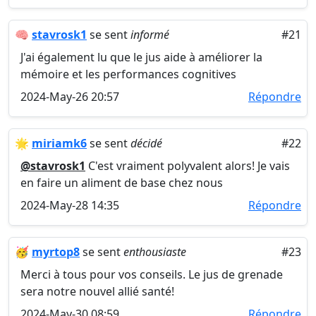
🧠
stavrosk1
se sent
informé
#21
J'ai également lu que le jus aide à améliorer la
mémoire et les performances cognitives
2024-May-26 20:57
Répondre
🌟
miriamk6
se sent
décidé
#22
@stavrosk1
C'est vraiment polyvalent alors! Je vais
en faire un aliment de base chez nous
2024-May-28 14:35
Répondre
🥳
myrtop8
se sent
enthousiaste
#23
Merci à tous pour vos conseils. Le jus de grenade
sera notre nouvel allié santé!
2024-May-30 08:59
Répondre