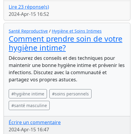
Lire 23 réponse(s)
2024-Apr-15 16:52
Santé Reproductive
/
Hygiène et Soins Intimes
Comment prendre soin de votre
hygiène intime?
Découvrez des conseils et des techniques pour
maintenir une bonne hygiène intime et prévenir les
infections. Discutez avec la communauté et
partagez vos propres astuces.
#hygiène intime
#soins personnels
#santé masculine
Écrire un commentaire
2024-Apr-15 16:47