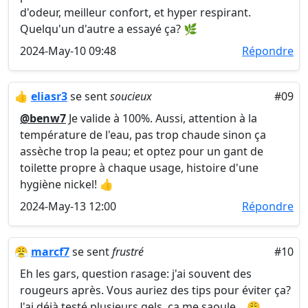
d'odeur, meilleur confort, et hyper respirant.
Quelqu'un d'autre a essayé ça? 🌿
2024-May-10 09:48
Répondre
👍
eliasr3
se sent
soucieux
#09
@benw7
Je valide à 100%. Aussi, attention à la
température de l'eau, pas trop chaude sinon ça
assèche trop la peau; et optez pour un gant de
toilette propre à chaque usage, histoire d'une
hygiène nickel! 👍
2024-May-13 12:00
Répondre
😤
marcf7
se sent
frustré
#10
Eh les gars, question rasage: j'ai souvent des
rougeurs après. Vous auriez des tips pour éviter ça?
J'ai déjà testé plusieurs gels, ça me saoule... 😤