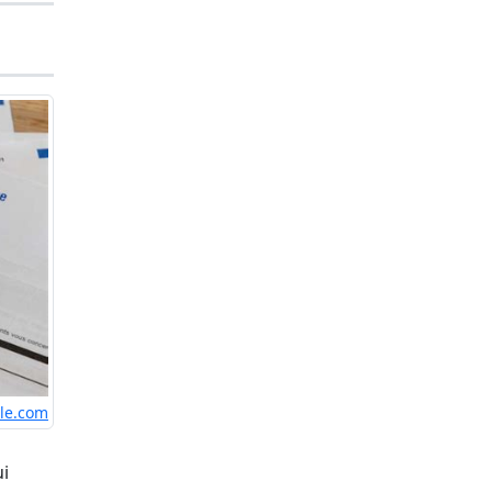
ile.com
ui