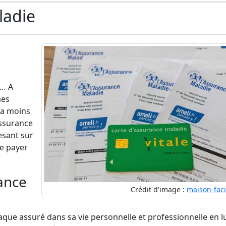
ladie
e… A
mes
la moins
assurance
esant sur
de payer
rance
Crédit d'image :
maison-fac
aque assuré dans sa vie personnelle et professionnelle en l