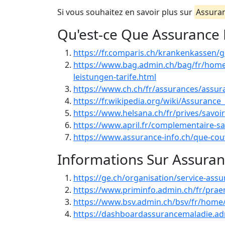
Si vous souhaitez en savoir plus sur
Assura
Qu'est-ce Que Assurance
https://fr.comparis.ch/krankenkassen/
https://www.bag.admin.ch/bag/fr/hom
leistungen-tarife.html
https://www.ch.ch/fr/assurances/assur
https://fr.wikipedia.org/wiki/Assuranc
https://www.helsana.ch/fr/prives/savo
https://www.april.fr/complementaire-s
https://www.assurance-info.ch/que-cou
Informations Sur Assura
https://ge.ch/organisation/service-ass
https://www.priminfo.admin.ch/fr/pra
https://www.bsv.admin.ch/bsv/fr/home/
https://dashboardassurancemaladie.a