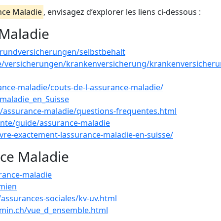
nce Maladie
, envisagez d’explorer les liens ci-dessous :
 Maladie
grundversicherungen/selbstbehalt
e/versicherungen/krankenversicherung/krankenversicheru
ance-maladie/couts-de-l-assurance-maladie/
e_maladie_en_Suisse
ir/assurance-maladie/questions-frequentes.html
ante/guide/assurance-maladie
vre-exactement-lassurance-maladie-en-suisse/
nce Maladie
urance-maladie
emien
assurances-sociales/kv-uv.html
dmin.ch/vue_d_ensemble.html