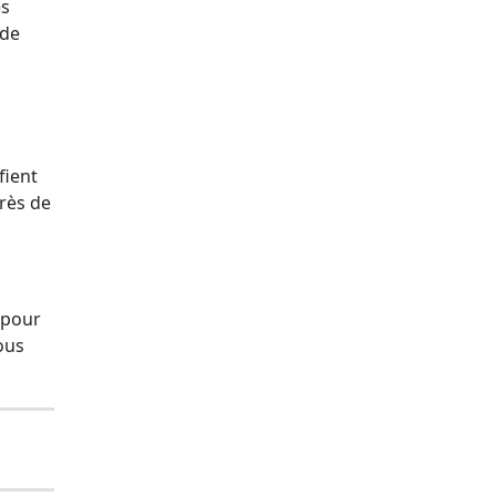
es
 de
fient
près de
 pour
ous