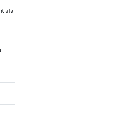
t à la
ui