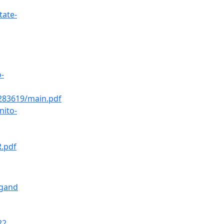
tate-
-
/283619/main.pdf
nito-
R.pdf
igand
22