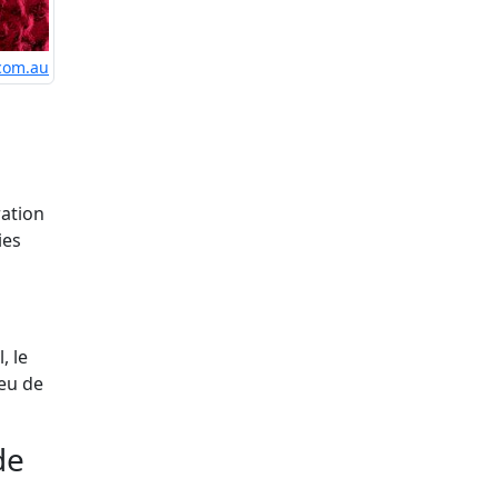
com.au
ration
ies
, le
peu de
de