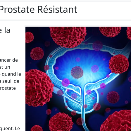
Prostate Résistant
 la
cancer de
st un
 quand le
 seuil de
prostate
équent. Le