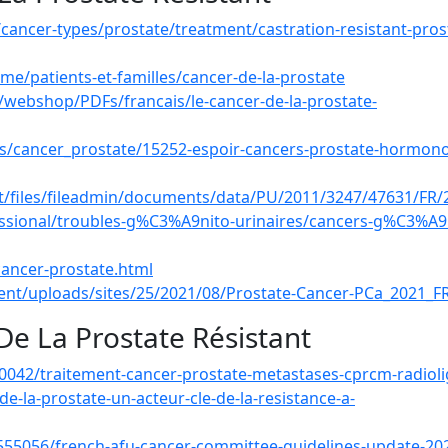
/cancer-types/prostate/treatment/castration-resistant-pros
me/patients-et-familles/cancer-de-la-prostate
ls/webshop/PDFs/francais/le-cancer-de-la-prostate-
rs/cancer_prostate/15252-espoir-cancers-prostate-hormono
lt/files/fileadmin/documents/data/PU/2011/3247/47631/FR
sional/troubles-g%C3%A9nito-urinaires/cancers-g%C3%A9
cancer-prostate.html
tent/uploads/sites/25/2021/08/Prostate-Cancer-PCa_2021_F
De La Prostate Résistant
920042/traitement-cancer-prostate-metastases-cprcm-radiol
de-la-prostate-un-acteur-cle-de-la-resistance-a-
555056/french-afu-cancer-committee-guidelines-update-20