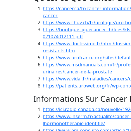
https://cancer.ca/fr/cancer-information
cancer
https://www.chuv.ch/fr/urologie/uro-ho
https://boutique.liguecancer.ch/files/k
021074012111.pdf
https://www.doctissimo.fr/html/dossie
resistants.htm
https://www.urofrance.org/sites/defau
https://www.msdmanuals.com/fr/profes
urinaires/cancer-de-la-prostate
https://www.vidal.fr/maladies/cancers/
https://patients.uroweb.org/fr/wp-con
Informations Sur Cancer 
https://ici.radio-canada.ca/nouvelle/1
https://www.inserm.fr/actualite/cancer-
lhormonotherapie-identifie/
https://www.em-consulte.com/article/1