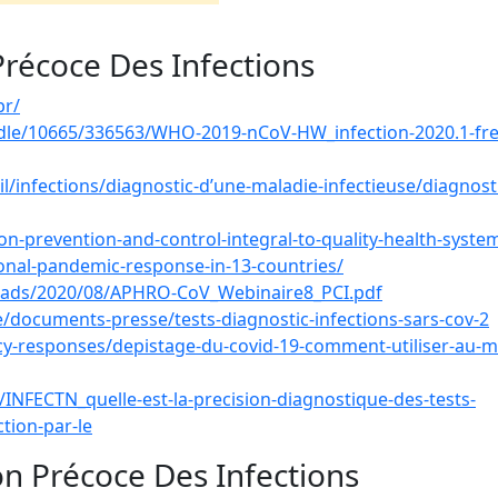
Précoce Des Infections
pr/
andle/10665/336563/WHO-2019-nCoV-HW_infection-2020.1-fre
infections/diagnostic-d’une-maladie-infectieuse/diagnosti
on-prevention-and-control-integral-to-quality-health-syste
ional-pandemic-response-in-13-countries/
loads/2020/08/APHRO-CoV_Webinaire8_PCI.pdf
e/documents-presse/tests-diagnostic-infections-sars-cov-2
cy-responses/depistage-du-covid-19-comment-utiliser-au-m
NFECTN_quelle-est-la-precision-diagnostique-des-tests-
tion-par-le
on Précoce Des Infections