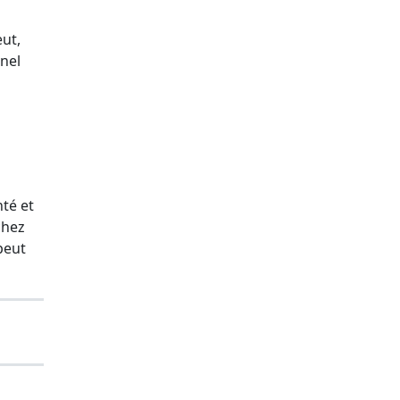
eut,
nel
n
nté et
chez
 peut