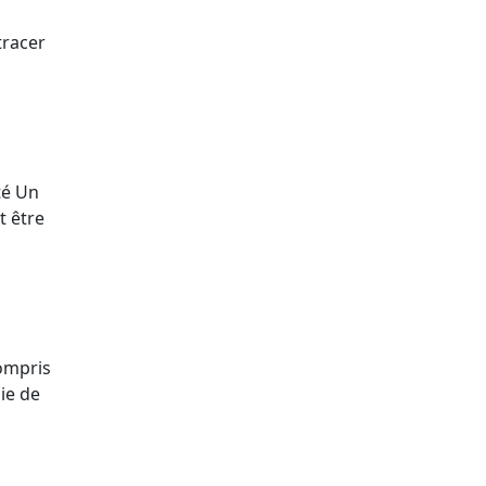
tracer
té Un
t être
compris
mie de