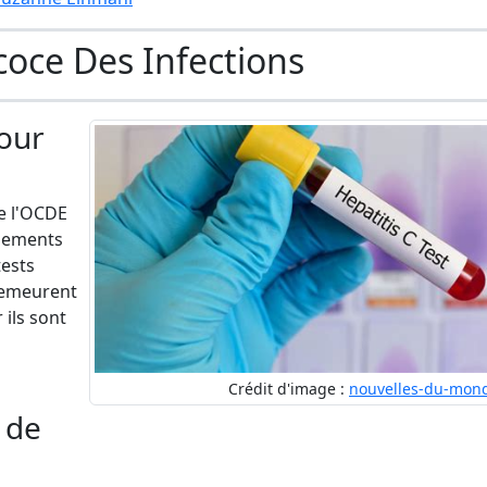
coce Des Infections
pour
e l'OCDE
ppements
tests
 demeurent
 ils sont
Crédit d'image :
nouvelles-du-mon
 de