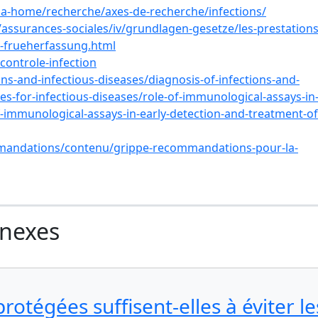
sia-home/recherche/axes-de-recherche/infections/
assurances-sociales/iv/grundlagen-gesetze/les-prestations
iv-frueherfassung.html
controle-infection
s-and-infectious-diseases/diagnosis-of-infections-and-
es-for-infectious-diseases/role-of-immunological-assays-in
f-immunological-assays-in-early-detection-and-treatment-of
mmandations/contenu/grippe-recommandations-pour-la-
nnexes
rotégées suffisent-elles à éviter le