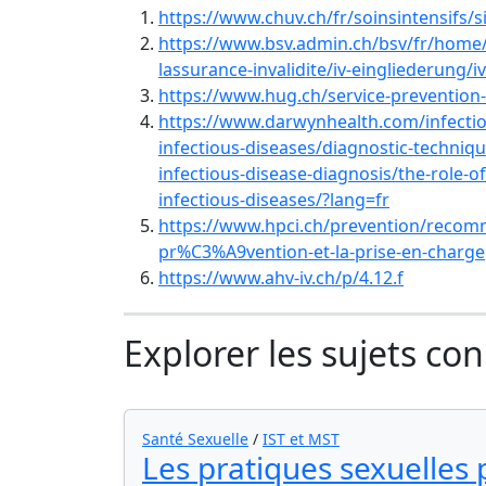
https://www.chuv.ch/fr/soinsintensifs/
https://www.bsv.admin.ch/bsv/fr/home/
lassurance-invalidite/iv-eingliederung/
https://www.hug.ch/service-prevention-
https://www.darwynhealth.com/infection
infectious-diseases/diagnostic-techniqu
infectious-disease-diagnosis/the-role-o
infectious-diseases/?lang=fr
https://www.hpci.ch/prevention/reco
pr%C3%A9vention-et-la-prise-en-charge
https://www.ahv-iv.ch/p/4.12.f
Explorer les sujets co
Santé Sexuelle
/
IST et MST
Les pratiques sexuelles p