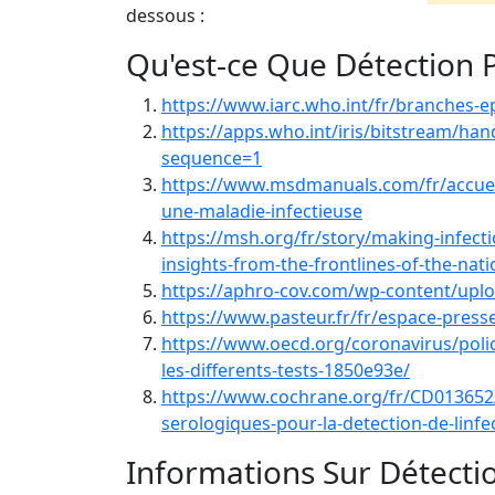
dessous :
Qu'est-ce Que Détection 
https://www.iarc.who.int/fr/branches-e
https://apps.who.int/iris/bitstream/h
sequence=1
https://www.msdmanuals.com/fr/accueil/
une-maladie-infectieuse
https://msh.org/fr/story/making-infecti
insights-from-the-frontlines-of-the-nat
https://aphro-cov.com/wp-content/up
https://www.pasteur.fr/fr/espace-press
https://www.oecd.org/coronavirus/poli
les-differents-tests-1850e93e/
https://www.cochrane.org/fr/CD013652/I
serologiques-pour-la-detection-de-linfec
Informations Sur Détecti