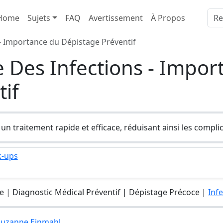
Home
Sujets
FAQ
Avertissement
À Propos
- Importance du Dépistage Préventif
 Des Infections - Impor
if
n traitement rapide et efficace, réduisant ainsi les compli
k-ups
e | Diagnostic Médical Préventif | Dépistage Précoce |
Inf
 Suzanne Einmahl