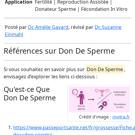
Application
Fertilité | Reproduction Assistée |
Donateur Sperme | Fécondation In Vitro
Posté par
Dr. Amélie Gavard
, révisé par
Dr. Suzanne
Einmahl
Références sur Don De Sperme
Si vous souhaitez en savoir plus sur
Don De Sperme
,
envisagez d’explorer les liens ci-dessous :
Qu'est-ce Que
Don De Sperme
Crédit d'image :
invitra.fr
https://www.passeportsante.net/fr/grossesse/Fiche.
doc=don-sperme