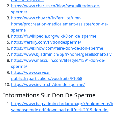
https://www.charles.co/blog/sexualite/don-de-
sperme/
https://www.chuv.ch/fr/fertilite/umr-
home/procreation-medicalement-assistee/don-de-
sperme
https://fr.wikipedia.org/wiki/Don_de_sperme
https://fertilly.com/fr/dondesperme/
https://fr.wikihow.com/faire-don-de-son-sperme
https://www.bj.admin.ch/bj/fr/home/gesellschaft/zi
https://www.masculin.com/lifestyle/1591-don-de-
sperme/
https://www.service-
public.fr/particuliers/vosdroits/F1068
https://www.invitra.fr/don-de-sperme/
Informations Sur Don De Sperme
https://www.bag.admin.ch/dam/bag/fr/dokumente/b
samenspende.pdf.download.pdf/nek-2019-don-de-