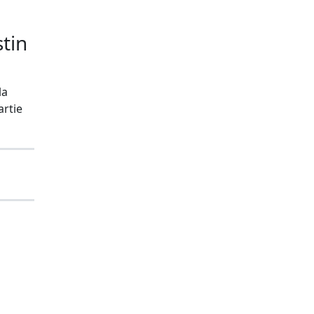
tin
la
artie