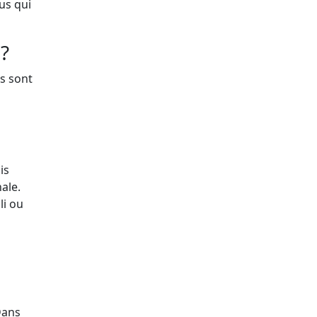
nus qui
 ?
es sont
is
ale.
li ou
Dans