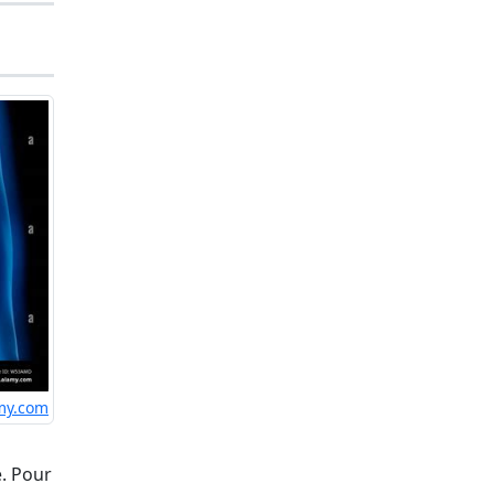
my.com
e. Pour