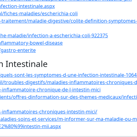
fection-intestinale.aspx
l/fiches-maladies/escherichia-coli
-traitement/maladie-digestive/colite-definition-symptomes
he-maladie/infection-a-escherichia-coli-922375
inflammatory-bowel-disease
gastro-enterite
n Intestinale
quels-sont-les-symptomes-d-une-infection-intestinale-1064
/troubles-digestifs/maladies-inflammatoires-chroniques-d
e-inflammatoire-chronique-de-l-intestin-mici
ients/offres-dinformation-sur-des-themes-medicaux/infect
-inflammatoires-chroniques-intestin-mici/
ladies-soins-et-services/m-informer-sur-ma-maladie-ou-m
E2%80%99intestin-mii.aspx