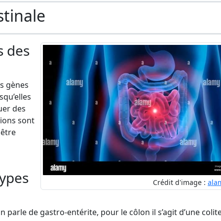
stinale
s des
es gènes
squ’elles
uer des
ions sont
 être
types
Crédit d'image :
ala
n parle de gastro-entérite, pour le côlon il s’agit d’une colit