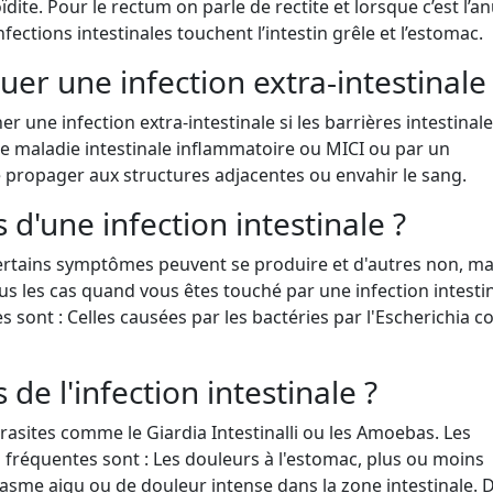
oïdite. Pour le rectum on parle de rectite et lorsque c’est l’a
nfections intestinales touchent l’intestin grêle et l’estomac.
er une infection extra-intestinale
r une infection extra-intestinale si les barrières intestinal
 maladie intestinale inflammatoire ou MICI ou par un
 propager aux structures adjacentes ou envahir le sang.
d'une infection intestinale ?
 certains symptômes peuvent se produire et d'autres non, ma
 les cas quand vous êtes touché par une infection intestin
 sont : Celles causées par les bactéries par l'Escherichia co
e l'infection intestinale ?
rasites comme le Giardia Intestinalli ou les Amoebas. Les
s fréquentes sont : Les douleurs à l'estomac, plus ou moins
sme aigu ou de douleur intense dans la zone intestinale. 