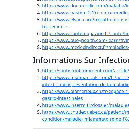
https://www.docteurclic.com/maladie/in
https://www.pasteur.fr/fr/centre-medica
https://www.elsan.care/fr/pathologie-et
traitements
https://www.santemagazine.fr/sante/fic
https://www.buoyhealth.com/learn/fr/
https://www.medecindirect.fr/maladies/
Informations Sur Infectio
https://sante.toutcomment.com/article/
https://www.msdmanuals.com/fr/accueil
intestin-mici/présentation-de-la-maladi
https://www.biomerieux.ch/fr/espace-cl
gastro-intestinales
https://www.inserm.fr/dossier/maladies
https://www.chudequebec.ca/patient/ma
condition/maladie-inflammatoire-de-l%