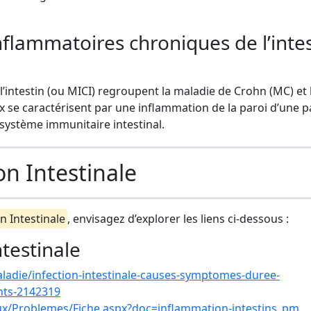
nflammatoires chroniques de l’intes
’intestin (ou MICI) regroupent la maladie de Crohn (MC) et 
 se caractérisent par une inflammation de la paroi d’une p
 système immunitaire intestinal.
on Intestinale
n Intestinale
, envisagez d’explorer les liens ci-dessous :
ntestinale
ladie/infection-intestinale-causes-symptomes-duree-
nts-2142319
ux/Problemes/Fiche.aspx?doc=inflammation-intestins_pm