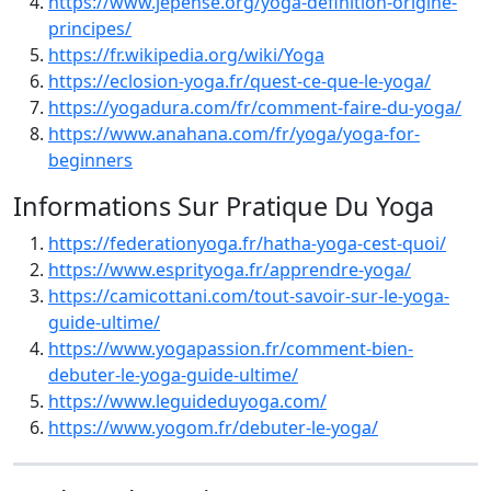
https://www.jepense.org/yoga-definition-origine-
principes/
https://fr.wikipedia.org/wiki/Yoga
https://eclosion-yoga.fr/quest-ce-que-le-yoga/
https://yogadura.com/fr/comment-faire-du-yoga/
https://www.anahana.com/fr/yoga/yoga-for-
beginners
Informations Sur Pratique Du Yoga
https://federationyoga.fr/hatha-yoga-cest-quoi/
https://www.esprityoga.fr/apprendre-yoga/
https://camicottani.com/tout-savoir-sur-le-yoga-
guide-ultime/
https://www.yogapassion.fr/comment-bien-
debuter-le-yoga-guide-ultime/
https://www.leguideduyoga.com/
https://www.yogom.fr/debuter-le-yoga/