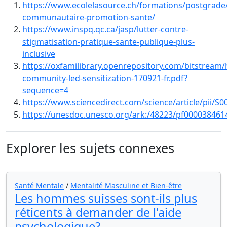
https://www.ecolelasource.ch/formations/postgrade/
communautaire-promotion-sante/
https://www.inspq.qc.ca/jasp/lutter-contre-
stigmatisation-pratique-sante-publique-plus-
inclusive
https://oxfamilibrary.openrepository.com/bitstream
community-led-sensitization-170921-fr.pdf?
sequence=4
https://www.sciencedirect.com/science/article/pii/
https://unesdoc.unesco.org/ark:/48223/pf000038461
Explorer les sujets connexes
Santé Mentale
/
Mentalité Masculine et Bien-être
Les hommes suisses sont-ils plus
réticents à demander de l'aide
psychologique?