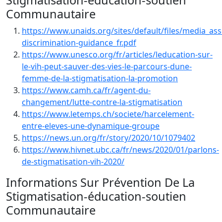
Stigmatisation-éducation-soutien
Communautaire
https://www.unaids.org/sites/default/files/media_ass
discrimination-guidance_fr.pdf
https://www.unesco.org/fr/articles/leducation-sur-
le-vih-peut-sauver-des-vies-le-parcours-dune-
femme-de-la-stigmatisation-la-promotion
https://www.camh.ca/fr/agent-du-
changement/lutte-contre-la-stigmatisation
https://www.letemps.ch/societe/harcelement-
entre-eleves-une-dynamique-groupe
https://news.un.org/fr/story/2020/10/1079402
https://www.hivnet.ubc.ca/fr/news/2020/01/parlons-
de-stigmatisation-vih-2020/
Informations Sur Prévention De La
Stigmatisation-éducation-soutien
Communautaire