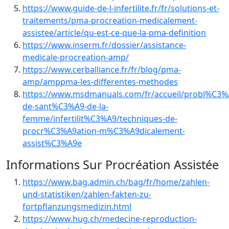
https://www.guide-de-l-infertilite.fr/fr/solutions-et-
traitements/pma-procreation-medicalement-
assistee/article/qu-est-ce-que-la-pma-definition
https://www.inserm.fr/dossier/assistance-
medicale-procreation-amp/
https://www.cerballiance.fr/fr/blog/pma-
amp/amppma-les-differentes-methodes
https://www.msdmanuals.com/fr/accueil/probl%C3
de-sant%C3%A9-de-la-
femme/infertilit%C3%A9/techniques-de-
procr%C3%A9ation-m%C3%A9dicalement-
assist%C3%A9e
Informations Sur Procréation Assistée
https://www.bag.admin.ch/bag/fr/home/zahlen-
und-statistiken/zahlen-fakten-zu-
fortpflanzungsmedizin.html
https://www.hug.ch/medecine-reproduction-