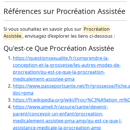
Références sur Procréation Assistée
Si vous souhaitez en savoir plus sur
Procréation
Assistée
, envisagez d’explorer les liens ci-dessous :
Qu'est-ce Que Procréation Assistée
https://questionsexualite.fr/comprendre-la-
conception-et-la-grossesse/les-autres-modes-de-
procreation/qu-est-ce-que-la-procreation-
medicalement-assistee-pma
https://www.passeportsante.net/fr/grossesse/Fiche.
doc=pma
https://fr.wikipedia.org/wiki/Procr%C3%A9ation_m
https://www.ameli.fr/assure/sante/devenir-
parent/concevoir-un-enfant/procreation-
medicalement-assistee-pma-amp/qu-est-ce-que-l-
assistance-medicale-la-procreation-amp