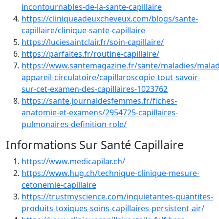
incontournables-de-la-sante-capillaire
https://cliniqueadeuxcheveux.com/blogs/sante-
capillaire/clinique-sante-capillaire
https://luciesaintclair.fr/soin-capillaire/
https://parfaites.fr/routine-capillaire/
https://www.santemagazine.fr/sante/maladies/malad
appareil-circulatoire/capillaroscopie-tout-savoir-
sur-cet-examen-des-capillaires-1023762
https://sante.journaldesfemmes.fr/fiches-
anatomie-et-examens/2954725-capillaires-
pulmonaires-definition-role/
Informations Sur Santé Capillaire
https://www.medicapilar.ch/
https://www.hug.ch/technique-clinique-mesure-
cetonemie-capillaire
https://trustmyscience.com/inquietantes-quantites-
produits-toxiques-soins-capillaires-persistent-air/