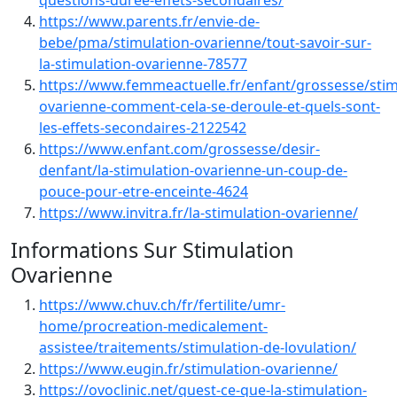
questions-duree-effets-secondaires/
https://www.parents.fr/envie-de-
bebe/pma/stimulation-ovarienne/tout-savoir-sur-
la-stimulation-ovarienne-78577
https://www.femmeactuelle.fr/enfant/grossesse/stim
ovarienne-comment-cela-se-deroule-et-quels-sont-
les-effets-secondaires-2122542
https://www.enfant.com/grossesse/desir-
denfant/la-stimulation-ovarienne-un-coup-de-
pouce-pour-etre-enceinte-4624
https://www.invitra.fr/la-stimulation-ovarienne/
Informations Sur Stimulation
Ovarienne
https://www.chuv.ch/fr/fertilite/umr-
home/procreation-medicalement-
assistee/traitements/stimulation-de-lovulation/
https://www.eugin.fr/stimulation-ovarienne/
https://ovoclinic.net/quest-ce-que-la-stimulation-