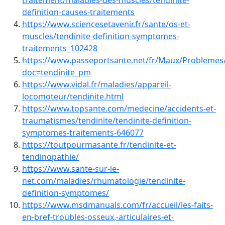
traitement/maladies-des-muscles/tendinite-
definition-causes-traitements
https://www.sciencesetavenir.fr/sante/os-et-
muscles/tendinite-definition-symptomes-
traitements_102428
https://www.passeportsante.net/fr/Maux/Problemes/
doc=tendinite_pm
https://www.vidal.fr/maladies/appareil-
locomoteur/tendinite.html
https://www.topsante.com/medecine/accidents-et-
traumatismes/tendinite/tendinite-definition-
symptomes-traitements-646077
https://toutpourmasante.fr/tendinite-et-
tendinopathie/
https://www.sante-sur-le-
net.com/maladies/rhumatologie/tendinite-
definition-symptomes/
https://www.msdmanuals.com/fr/accueil/les-faits-
en-bref-troubles-osseux,-articulaires-et-