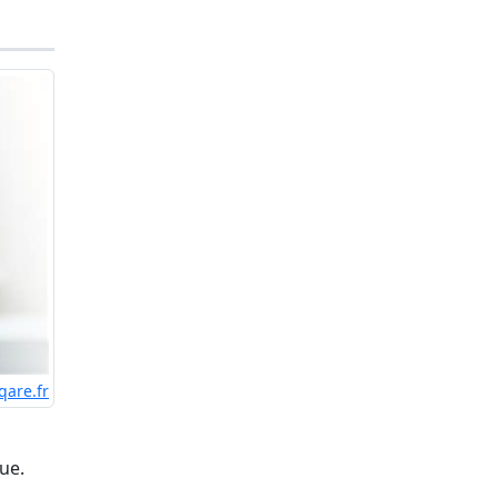
qare.fr
ue.