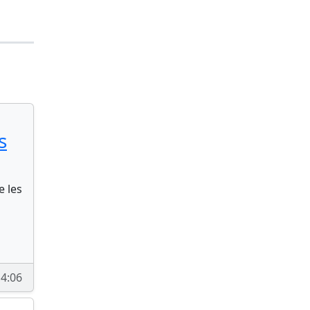
s
e les
4:06