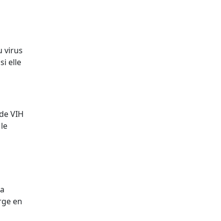
u virus
i elle
 de VIH
le
la
rge en