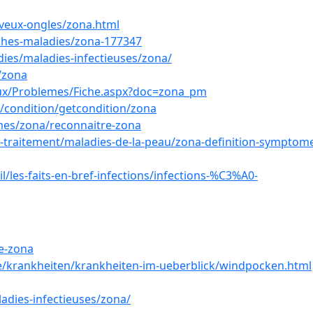
eveux-ongles/zona.html
ches-maladies/zona-177347
ies/maladies-infectieuses/zona/
/zona
aux/Problemes/Fiche.aspx?doc=zona_pm
a/condition/getcondition/zona
mes/zona/reconnaitre-zona
t-traitement/maladies-de-la-peau/zona-definition-symptom
les-faits-en-bref-infections/infections-%C3%A0-
le-zona
/krankheiten/krankheiten-im-ueberblick/windpocken.html
ladies-infectieuses/zona/