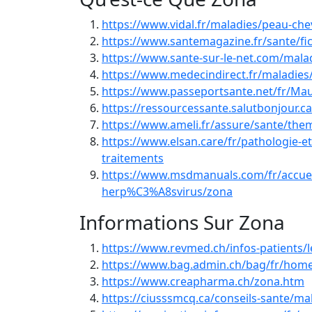
https://www.vidal.fr/maladies/peau-ch
https://www.santemagazine.fr/sante/fi
https://www.sante-sur-le-net.com/malad
https://www.medecindirect.fr/maladies
https://www.passeportsante.net/fr/M
https://ressourcessante.salutbonjour.c
https://www.ameli.fr/assure/sante/the
https://www.elsan.care/fr/pathologie-e
traitements
https://www.msdmanuals.com/fr/accueil/
herp%C3%A8svirus/zona
Informations Sur Zona
https://www.revmed.ch/infos-patients/
https://www.bag.admin.ch/bag/fr/home
https://www.creapharma.ch/zona.htm
https://ciusssmcq.ca/conseils-sante/ma