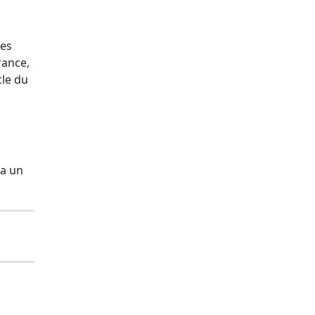
nes
rance,
cle du
 a un