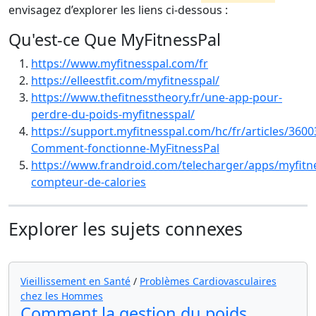
envisagez d’explorer les liens ci-dessous :
Qu'est-ce Que MyFitnessPal
https://www.myfitnesspal.com/fr
https://elleestfit.com/myfitnesspal/
https://www.thefitnesstheory.fr/une-app-pour-
perdre-du-poids-myfitnesspal/
https://support.myfitnesspal.com/hc/fr/articles/360
Comment-fonctionne-MyFitnessPal
https://www.frandroid.com/telecharger/apps/myfitn
compteur-de-calories
Explorer les sujets connexes
Vieillissement en Santé
/
Problèmes Cardiovasculaires
chez les Hommes
Comment la gestion du poids