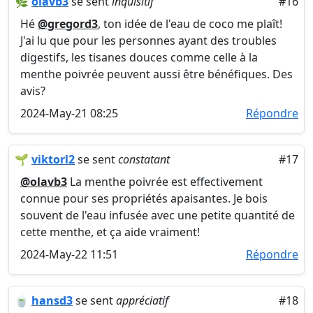
🌿
olavb3
se sent
inquisitif
#16
Hé
@gregord3
, ton idée de l'eau de coco me plaît!
J'ai lu que pour les personnes ayant des troubles
digestifs, les tisanes douces comme celle à la
menthe poivrée peuvent aussi être bénéfiques. Des
avis?
2024-May-21 08:25
Répondre
🌱
viktorl2
se sent
constatant
#17
@olavb3
La menthe poivrée est effectivement
connue pour ses propriétés apaisantes. Je bois
souvent de l'eau infusée avec une petite quantité de
cette menthe, et ça aide vraiment!
2024-May-22 11:51
Répondre
🍵
hansd3
se sent
appréciatif
#18