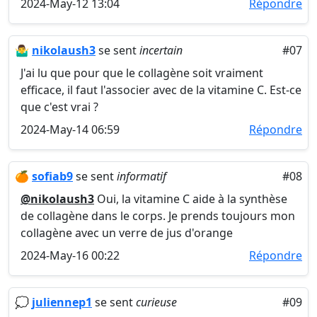
2024-May-12 13:04
Répondre
🤷‍♂️
nikolaush3
se sent
incertain
#07
J'ai lu que pour que le collagène soit vraiment
efficace, il faut l'associer avec de la vitamine C. Est-ce
que c'est vrai ?
2024-May-14 06:59
Répondre
🍊
sofiab9
se sent
informatif
#08
@nikolaush3
Oui, la vitamine C aide à la synthèse
de collagène dans le corps. Je prends toujours mon
collagène avec un verre de jus d'orange
2024-May-16 00:22
Répondre
💭
juliennep1
se sent
curieuse
#09