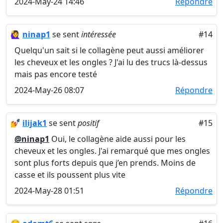
2024-May-24 14:46
Répondre
🙋‍♀️
ninap1
se sent
intéressée
#14
Quelqu'un sait si le collagène peut aussi améliorer
les cheveux et les ongles ? J'ai lu des trucs là-dessus
mais pas encore testé
2024-May-26 08:07
Répondre
💅
ilijak1
se sent
positif
#15
@ninap1
Oui, le collagène aide aussi pour les
cheveux et les ongles. J'ai remarqué que mes ongles
sont plus forts depuis que j’en prends. Moins de
casse et ils poussent plus vite
2024-May-28 01:51
Répondre