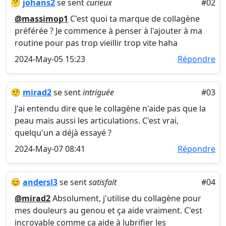
🤔
johans2
se sent
curieux
#02
@massimop1
C'est quoi ta marque de collagène
préférée ? Je commence à penser à l'ajouter à ma
routine pour pas trop vieillir trop vite haha
2024-May-05 15:23
Répondre
🤨
mirad2
se sent
intriguée
#03
J'ai entendu dire que le collagène n'aide pas que la
peau mais aussi les articulations. C'est vrai,
quelqu'un a déjà essayé ?
2024-May-07 08:41
Répondre
😊
andersl3
se sent
satisfait
#04
@mirad2
Absolument, j'utilise du collagène pour
mes douleurs au genou et ça aide vraiment. C'est
incroyable comme ça aide à lubrifier les