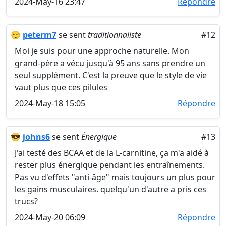
2024-May-16 23:47
Répondre
😌
peterm7
se sent
traditionnaliste
#12
Moi je suis pour une approche naturelle. Mon
grand-père a vécu jusqu'à 95 ans sans prendre un
seul supplément. C'est la preuve que le style de vie
vaut plus que ces pilules
2024-May-18 15:05
Répondre
😎
johns6
se sent
Énergique
#13
J'ai testé des BCAA et de la L-carnitine, ça m'a aidé à
rester plus énergique pendant les entraînements.
Pas vu d'effets "anti-âge" mais toujours un plus pour
les gains musculaires. quelqu'un d'autre a pris ces
trucs?
2024-May-20 06:09
Répondre