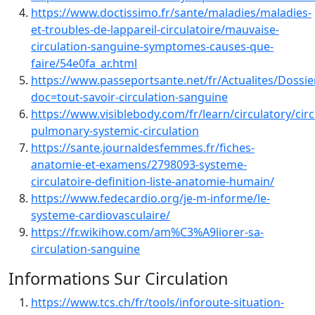
https://www.doctissimo.fr/sante/maladies/maladies-
et-troubles-de-lappareil-circulatoire/mauvaise-
circulation-sanguine-symptomes-causes-que-
faire/54e0fa_ar.html
https://www.passeportsante.net/fr/Actualites/Dossi
doc=tout-savoir-circulation-sanguine
https://www.visiblebody.com/fr/learn/circulatory/circ
pulmonary-systemic-circulation
https://sante.journaldesfemmes.fr/fiches-
anatomie-et-examens/2798093-systeme-
circulatoire-definition-liste-anatomie-humain/
https://www.fedecardio.org/je-m-informe/le-
systeme-cardiovasculaire/
https://fr.wikihow.com/am%C3%A9liorer-sa-
circulation-sanguine
Informations Sur Circulation
https://www.tcs.ch/fr/tools/inforoute-situation-