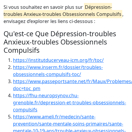
Si vous souhaitez en savoir plus sur
Dépression-
troubles Anxieux-troubles Obsessionnels Compulsifs
,
envisagez d’explorer les liens ci-dessous :
Qu'est-ce Que Dépression-troubles
Anxieux-troubles Obsessionnels
Compulsifs
https://institutducerveau-icm.org/fr/toc/
https://www.inserm.fr/dossier/troubles-
obsessionnels-compulsifs-toc/
https://www.passeportsante.net/fr/Maux/Problemes/
doc=toc_pm
https://fhu-neuropsynov.chu-
grenoble.fr/depression-et-troubles-obsessionnels-
compulsifs
https://www.ameli.fr/medecin/sante-
prevention/sante-mentale-soins-primaires/sante-
mentale-10-19-ans/trouble-anxieux-obsessionnels-