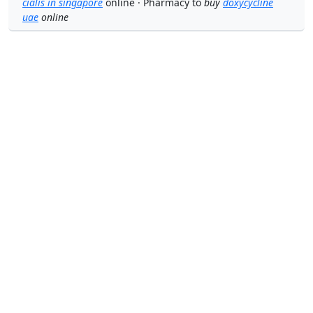
cialis in singapore
online · Pharmacy to
buy
doxycycline
uae
online