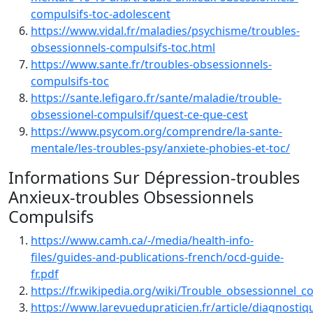
compulsifs-toc-adolescent
https://www.vidal.fr/maladies/psychisme/troubles-
obsessionnels-compulsifs-toc.html
https://www.sante.fr/troubles-obsessionnels-
compulsifs-toc
https://sante.lefigaro.fr/sante/maladie/trouble-
obsessionel-compulsif/quest-ce-que-cest
https://www.psycom.org/comprendre/la-sante-
mentale/les-troubles-psy/anxiete-phobies-et-toc/
Informations Sur Dépression-troubles
Anxieux-troubles Obsessionnels
Compulsifs
https://www.camh.ca/-/media/health-info-
files/guides-and-publications-french/ocd-guide-
fr.pdf
https://fr.wikipedia.org/wiki/Trouble_obsessionnel_c
https://www.larevuedupraticien.fr/article/diagnostiq