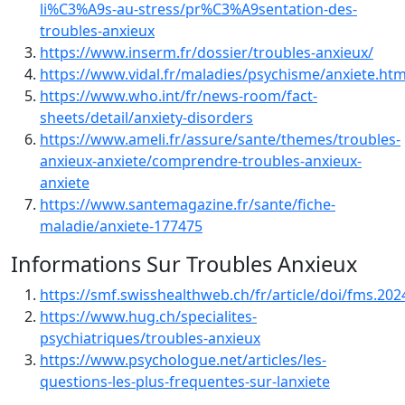
li%C3%A9s-au-stress/pr%C3%A9sentation-des-
troubles-anxieux
https://www.inserm.fr/dossier/troubles-anxieux/
https://www.vidal.fr/maladies/psychisme/anxiete.htm
https://www.who.int/fr/news-room/fact-
sheets/detail/anxiety-disorders
https://www.ameli.fr/assure/sante/themes/troubles-
anxieux-anxiete/comprendre-troubles-anxieux-
anxiete
https://www.santemagazine.fr/sante/fiche-
maladie/anxiete-177475
Informations Sur Troubles Anxieux
https://smf.swisshealthweb.ch/fr/article/doi/fms.20
https://www.hug.ch/specialites-
psychiatriques/troubles-anxieux
https://www.psychologue.net/articles/les-
questions-les-plus-frequentes-sur-lanxiete