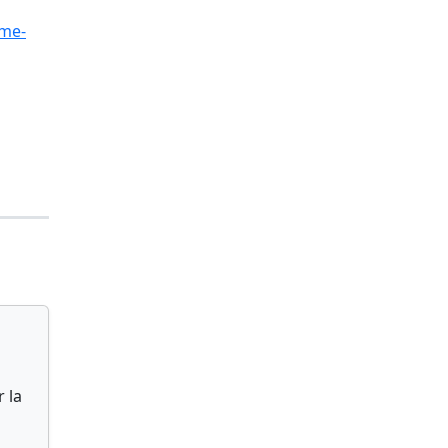
mme-
 la