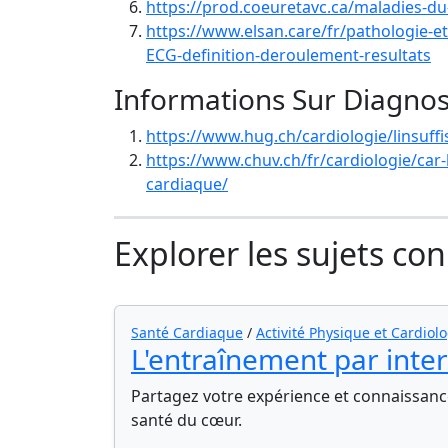
https://prod.coeuretavc.ca/maladies-d
https://www.elsan.care/fr/pathologie-e
ECG-definition-deroulement-resultats
Informations Sur Diagnos
https://www.hug.ch/cardiologie/linsuff
https://www.chuv.ch/fr/cardiologie/car-
cardiaque/
Explorer les sujets co
Santé Cardiaque
/
Activité Physique et Cardiol
L'entraînement par interv
Partagez votre expérience et connaissance
santé du cœur.