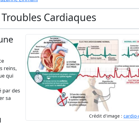
 Troubles Cardiaques
une
ce
s reins,
ue qui
é par des
er sa
Crédit d'image :
cardio-
u