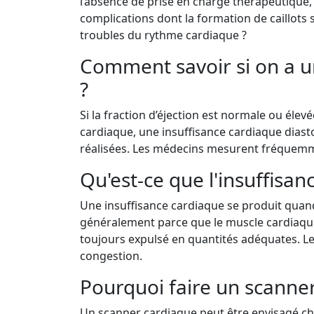
l’absence de prise en charge thérapeutique
complications dont la formation de caillots
troubles du rythme cardiaque ?
Comment savoir si on a un
?
Si la fraction d’éjection est normale ou él
cardiaque, une insuffisance cardiaque diast
réalisées. Les médecins mesurent fréquemme
Qu'est-ce que l'insuffisan
Une insuffisance cardiaque se produit quand
généralement parce que le muscle cardiaque e
toujours expulsé en quantités adéquates. Le
congestion.
Pourquoi faire un scanne
Un scanner cardiaque peut être envisagé che