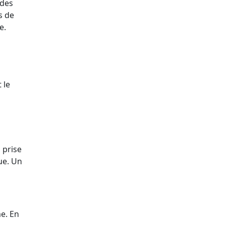
ides
s de
e.
 le
 prise
ue. Un
e. En