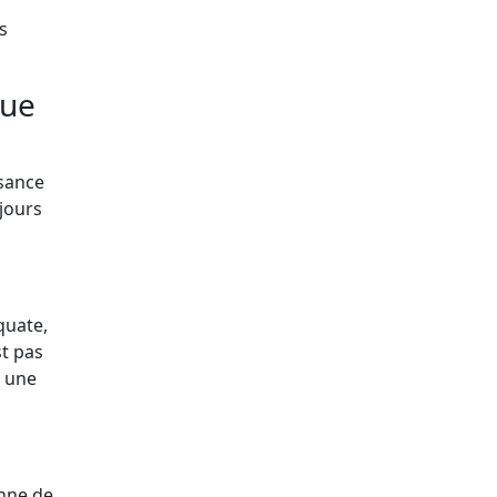
s
que
isance
jours
quate,
st pas
r une
enne de