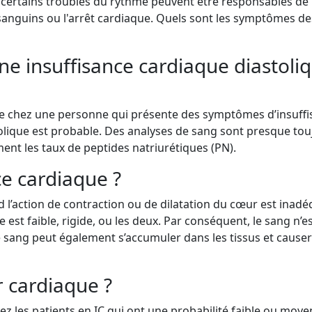
, certains troubles du rythme peuvent être responsables de
 sanguins ou l'arrêt cardiaque. Quels sont les symptômes de
e insuffisance cardiaque diastoli
evée chez une personne qui présente des symptômes d’insuff
olique est probable. Des analyses de sang sont presque tou
nt les taux de peptides natriurétiques (PN).
ce cardiaque ?
 l’action de contraction ou de dilatation du cœur est inadé
st faible, rigide, ou les deux. Par conséquent, le sang n’e
 sang peut également s’accumuler dans les tissus et cause
r cardiaque ?
z les patients en IC qui ont une probabilité faible ou moy