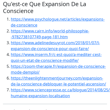
Qu'est-ce Que Expansion De La
Conscience
https://www.psychologue.net/articles/expansions-
de-conscience
https://www.cairn.info/world-philosophie-
-9782738107749-page-181.htm
https://www.adelinedesuyrot.com/2018/01/07/l-
expansion-de-conscience-pour-quoi-faire/
https://www.inserm.fr/c-est-quoi/a-mediter-cest-
quoi-un-etat-de-conscience-modifie/
https://zoom-therapie.fr/expansion-de-conscience-
mode-demploi/
https://theenlightenmentjourney.com/expansion-
de-la-conscience-debloquer-le-potentiel-ascension/
https://www.sciencepresse.qc.ca/blogue/2014/08/25/
humaine-expansion-localisation