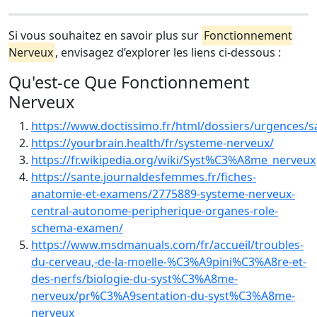
Si vous souhaitez en savoir plus sur
Fonctionnement
Nerveux
, envisagez d’explorer les liens ci-dessous :
Qu'est-ce Que Fonctionnement
Nerveux
https://www.doctissimo.fr/html/dossiers/urgences/
https://yourbrain.health/fr/systeme-nerveux/
https://fr.wikipedia.org/wiki/Syst%C3%A8me_nerveux
https://sante.journaldesfemmes.fr/fiches-
anatomie-et-examens/2775889-systeme-nerveux-
central-autonome-peripherique-organes-role-
schema-examen/
https://www.msdmanuals.com/fr/accueil/troubles-
du-cerveau,-de-la-moelle-%C3%A9pini%C3%A8re-et-
des-nerfs/biologie-du-syst%C3%A8me-
nerveux/pr%C3%A9sentation-du-syst%C3%A8me-
nerveux