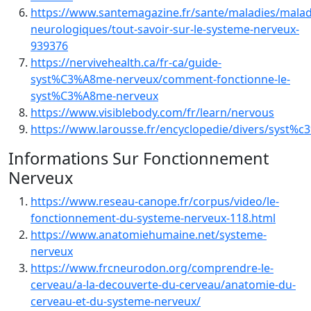
https://www.santemagazine.fr/sante/maladies/malad
neurologiques/tout-savoir-sur-le-systeme-nerveux-
939376
https://nervivehealth.ca/fr-ca/guide-
syst%C3%A8me-nerveux/comment-fonctionne-le-
syst%C3%A8me-nerveux
https://www.visiblebody.com/fr/learn/nervous
https://www.larousse.fr/encyclopedie/divers/syst%
Informations Sur Fonctionnement
Nerveux
https://www.reseau-canope.fr/corpus/video/le-
fonctionnement-du-systeme-nerveux-118.html
https://www.anatomiehumaine.net/systeme-
nerveux
https://www.frcneurodon.org/comprendre-le-
cerveau/a-la-decouverte-du-cerveau/anatomie-du-
cerveau-et-du-systeme-nerveux/