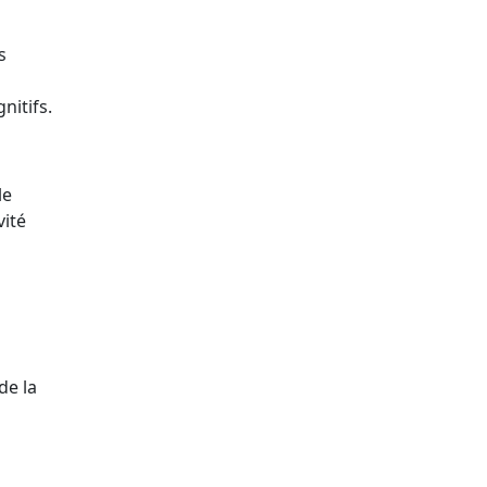
s
itifs.
le
vité
de la