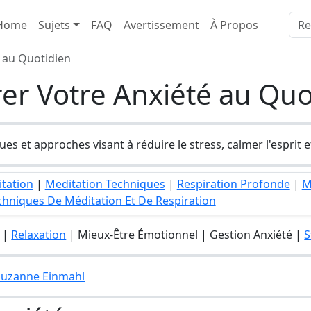
Home
Sujets
FAQ
Avertissement
À Propos
 au Quotidien
er Votre Anxiété au Quo
es et approches visant à réduire le stress, calmer l'esprit e
tation
|
Meditation Techniques
|
Respiration Profonde
|
M
chniques De Méditation Et De Respiration
|
Relaxation
| Mieux-Être Émotionnel | Gestion Anxiété |
S
 Suzanne Einmahl