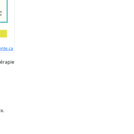
ente.ca
hérapie
x.