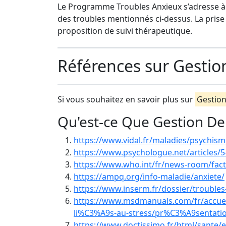
Le Programme Troubles Anxieux s’adresse à 
des troubles mentionnés ci-dessus. La prise
proposition de suivi thérapeutique.
Références sur Gestio
Si vous souhaitez en savoir plus sur
Gestion
Qu'est-ce Que Gestion De 
https://www.vidal.fr/maladies/psychism
https://www.psychologue.net/articles/5
https://www.who.int/fr/news-room/fact-
https://ampq.org/info-maladie/anxiete/
https://www.inserm.fr/dossier/troubles
https://www.msdmanuals.com/fr/accue
li%C3%A9s-au-stress/pr%C3%A9sentatio
https://www.doctissimo.fr/html/sante/