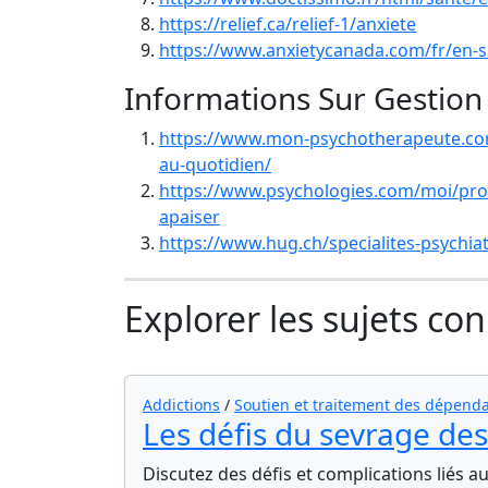
https://relief.ca/relief-1/anxiete
https://www.anxietycanada.com/fr/en-sav
Informations Sur Gestion 
https://www.mon-psychotherapeute.com/
au-quotidien/
https://www.psychologies.com/moi/prob
apaiser
https://www.hug.ch/specialites-psychia
Explorer les sujets co
Addictions
/
Soutien et traitement des dépen
Les défis du sevrage d
Discutez des défis et complications liés