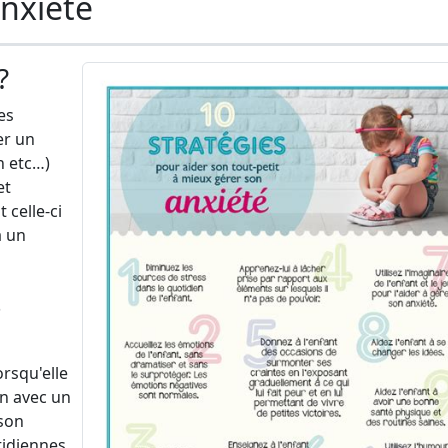
anxiété
?
es
er un
h etc…)
et
celle-ci
a un
s
rsqu'elle
en avec un
 son
tidiennes.