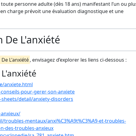
toute personne adulte (dès 18 ans) manifestant l’un ou plu
 en charge prévoit une évaluation diagnostique et une
n De L'anxiété
 De L'anxiété
, envisagez d’explorer les liens ci-dessous :
L'anxiété
e/anxiete.html
-conseils-pour-gerer-son-anxiete
sheets/detail/anxiety-disorders
-anxieux/
il/troubles-mentaux/anxi%C3%A9t%C3%A9-et-troubles-
n-des-troubles-anxieux
encyclopedie/sa_781_anxiete.htm