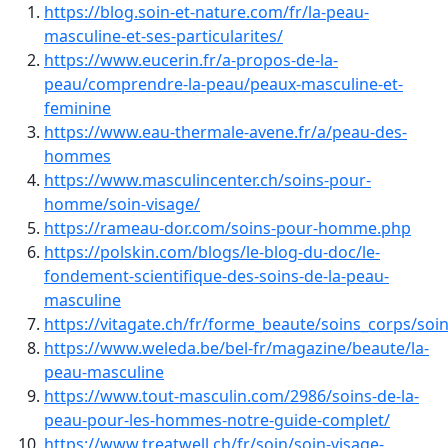
https://blog.soin-et-nature.com/fr/la-peau-
masculine-et-ses-particularites/
https://www.eucerin.fr/a-propos-de-la-
peau/comprendre-la-peau/peaux-masculine-et-
feminine
https://www.eau-thermale-avene.fr/a/peau-des-
hommes
https://www.masculincenter.ch/soins-pour-
homme/soin-visage/
https://rameau-dor.com/soins-pour-homme.php
https://polskin.com/blogs/le-blog-du-doc/le-
fondement-scientifique-des-soins-de-la-peau-
masculine
https://vitagate.ch/fr/forme_beaute/soins_corps/so
https://www.weleda.be/bel-fr/magazine/beaute/la-
peau-masculine
https://www.tout-masculin.com/2986/soins-de-la-
peau-pour-les-hommes-notre-guide-complet/
https://www.treatwell.ch/fr/soin/soin-visage-