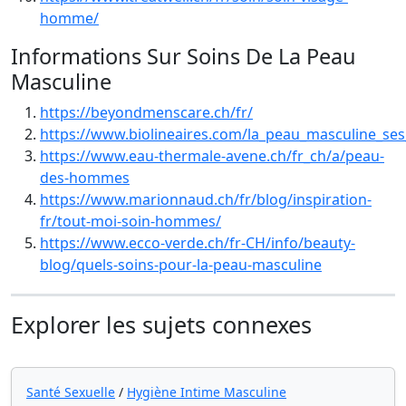
homme/
Informations Sur Soins De La Peau
Masculine
https://beyondmenscare.ch/fr/
https://www.biolineaires.com/la_peau_masculine_se
https://www.eau-thermale-avene.ch/fr_ch/a/peau-
des-hommes
https://www.marionnaud.ch/fr/blog/inspiration-
fr/tout-moi-soin-hommes/
https://www.ecco-verde.ch/fr-CH/info/beauty-
blog/quels-soins-pour-la-peau-masculine
Explorer les sujets connexes
Santé Sexuelle
/
Hygiène Intime Masculine