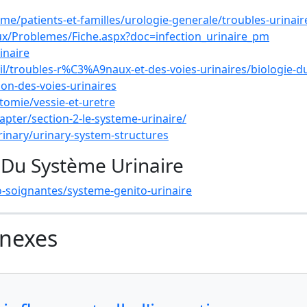
me/patients-et-familles/urologie-generale/troubles-urinair
ux/Problemes/Fiche.aspx?doc=infection_urinaire_pm
inaire
/troubles-r%C3%A9naux-et-des-voies-urinaires/biologie-du
on-des-voies-urinaires
tomie/vessie-et-uretre
apter/section-2-le-systeme-urinaire/
rinary/urinary-system-structures
 Du Système Urinaire
-soignantes/systeme-genito-urinaire
nnexes