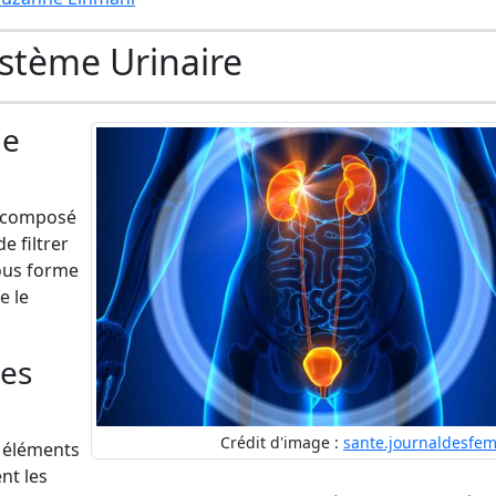
stème Urinaire
me
t composé
e filtrer
sous forme
e le
des
Crédit d'image :
sante.journaldesfe
s éléments
nt les