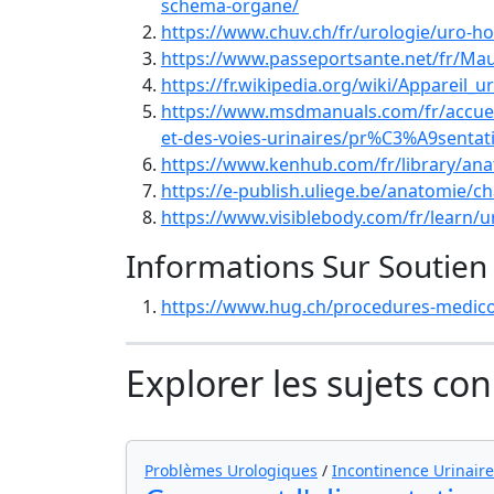
schema-organe/
https://www.chuv.ch/fr/urologie/uro-ho
https://www.passeportsante.net/fr/Ma
https://fr.wikipedia.org/wiki/Appareil_ur
https://www.msdmanuals.com/fr/accueil
et-des-voies-urinaires/pr%C3%A9sentati
https://www.kenhub.com/fr/library/ana
https://e-publish.uliege.be/anatomie/ch
https://www.visiblebody.com/fr/learn/u
Informations Sur Soutien
https://www.hug.ch/procedures-medico
Explorer les sujets co
Problèmes Urologiques
/
Incontinence Urinaire