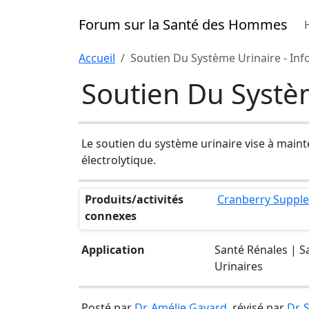
Forum sur la Santé des Hommes
Accueil
Soutien Du Système Urinaire - Inf
Soutien Du Systèm
Le soutien du système urinaire vise à mainten
électrolytique.
Produits/activités
Cranberry Suppl
connexes
Application
Santé Rénales | S
Urinaires
Posté par
Dr. Amélie Gavard
, révisé par
Dr.