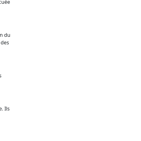
acuée
on du
 des
s
. Ils