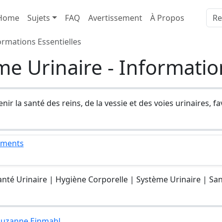
Home
Sujets
FAQ
Avertissement
À Propos
ormations Essentielles
e Urinaire - Information
ir la santé des reins, de la vessie et des voies urinaires, f
ements
anté Urinaire | Hygiène Corporelle | Système Urinaire | San
 Suzanne Einmahl