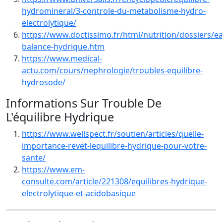
hydromineral/3-controle-du-metabolisme-hydro-
electrolytique/
https://www.doctissimo.fr/html/nutrition/dossiers/ea
balance-hydrique.htm
https://www.medical-
actu.com/cours/nephrologie/troubles-equilibre-
hydrosode/
Informations Sur Trouble De
L'équilibre Hydrique
https://www.wellspect.fr/soutien/articles/quelle-
importance-revet-lequilibre-hydrique-pour-votre-
sante/
https://www.em-
consulte.com/article/221308/equilibres-hydrique-
electrolytique-et-acidobasique