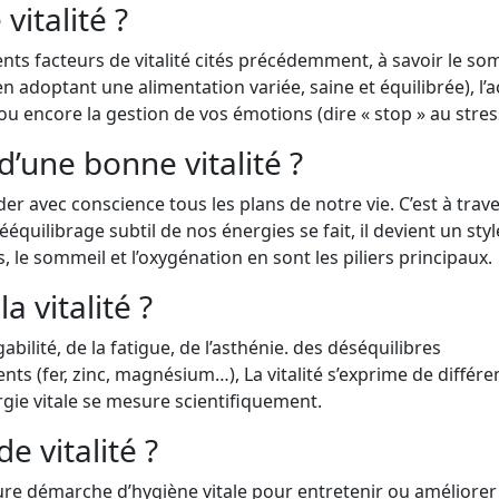
vitalité ?
érents facteurs de vitalité cités précédemment, à savoir le so
 adoptant une alimentation variée, saine et équilibrée), l’ac
ou encore la gestion de vos émotions (dire « stop » au stres
d’une bonne vitalité ?
er avec conscience tous les plans de notre vie. C’est à trav
équilibrage subtil de nos énergies se fait, il devient un styl
ss, le sommeil et l’oxygénation en sont les piliers principaux.
a vitalité ?
gabilité, de la fatigue, de l’asthénie. des déséquilibres
nts (fer, zinc, magnésium…), La vitalité s’exprime de différe
gie vitale se mesure scientifiquement.
e vitalité ?
lleure démarche d’hygiène vitale pour entretenir ou améliorer