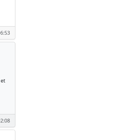
6:53
 et
02:08