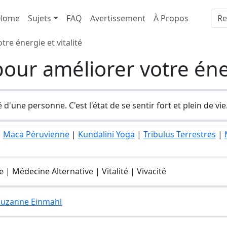
Home
Sujets
FAQ
Avertissement
À Propos
tre énergie et vitalité
 pour améliorer votre éner
té d'une personne. C'est l'état de se sentir fort et plein de vie
|
Maca Péruvienne
|
Kundalini Yoga
|
Tribulus Terrestres
|
e | Médecine Alternative | Vitalité | Vivacité
 Suzanne Einmahl