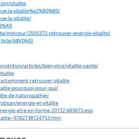
ion/vitalite
que-la-vitalite%e2%80%89/
e-la-vitalite/
%C3%A9
e/minceur/2505372-retrouver-energie-vitalite/
rticle/A8V0643
trition/articles/bien-etre/vitalite-sante/
talite
nte/comment-retrouver-vitalite
talite-pourquoi-pour-qui/
alite-de-naturopathie/
obsan/energie-et-vitalite
energie-etre-en-forme,20132,683873.asp
italite--9782738124753.htm