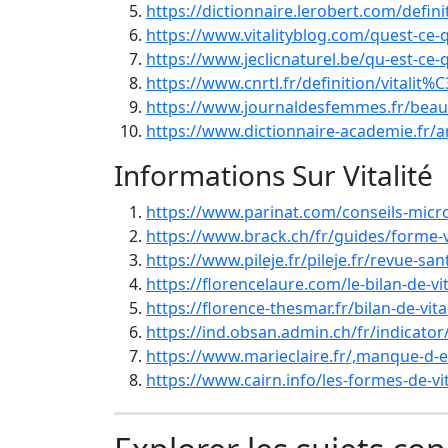
https://dictionnaire.lerobert.com/definit
https://www.vitalityblog.com/quest-ce-
https://www.jeclicnaturel.be/qu-est-ce-qu
https://www.cnrtl.fr/definition/vitalit
https://www.journaldesfemmes.fr/beaut
https://www.dictionnaire-academie.fr/a
Informations Sur Vitalité
https://www.parinat.com/conseils-micronu
https://www.brack.ch/fr/guides/forme-vi
https://www.pileje.fr/pileje.fr/revue-sa
https://florencelaure.com/le-bilan-de-vi
https://florence-thesmar.fr/bilan-de-vit
https://ind.obsan.admin.ch/fr/indicator/
https://www.marieclaire.fr/,manque-d-
https://www.cairn.info/les-formes-de-v