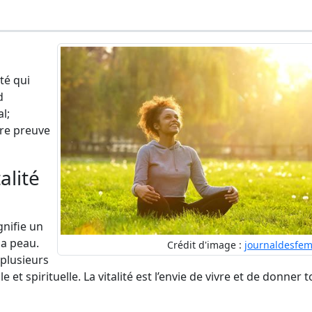
ité qui
d
l;
aire preuve
alité
gnifie un
sa peau.
Crédit d'image :
journaldesfem
 plusieurs
et spirituelle. La vitalité est l’envie de vivre et de donner 