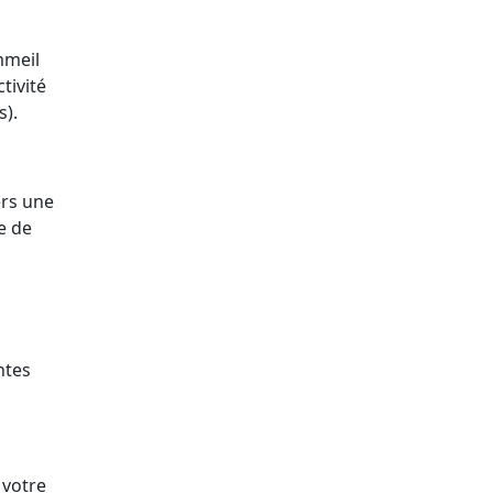
mmeil
tivité
s).
ers une
e de
ntes
 votre