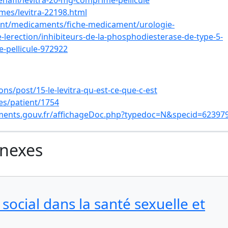
afil/levitra-20-mg-comprime-pellicule
es/levitra-22198.html
ent/medicaments/fiche-medicament/urologie-
-lerection/inhibiteurs-de-la-phosphodiesterase-de-type-5-
-pellicule-972922
s/post/15-le-levitra-qu-est-ce-que-c-est
es/patient/1754
ments.gouv.fr/affichageDoc.php?typedoc=N&specid=62397
nnexes
social dans la santé sexuelle et