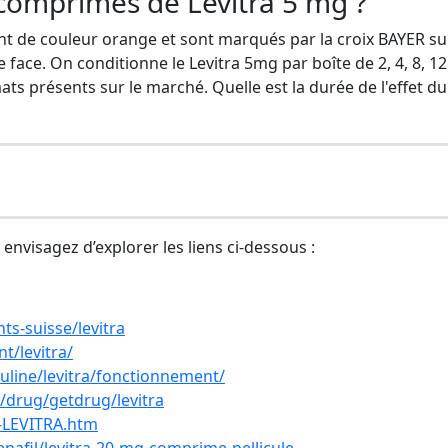
 comprimés de Levitra 5 mg ?
nt de couleur orange et sont marqués par la croix BAYER sur
e face. On conditionne le Levitra 5mg par boîte de 2, 4, 8, 1
ats présents sur le marché. Quelle est la durée de l'effet du
, envisagez d’explorer les liens ci-dessous :
s-suisse/levitra
t/levitra/
uline/levitra/fonctionnement/
a/drug/getdrug/levitra
-LEVITRA.htm