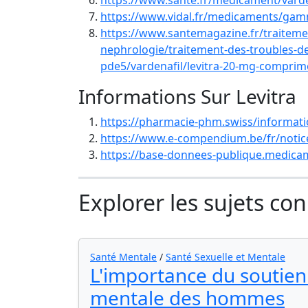
https://www.sante.fr/medicament/varden
https://www.vidal.fr/medicaments/gamm
https://www.santemagazine.fr/traitem
nephrologie/traitement-des-troubles-de
pde5/vardenafil/levitra-20-mg-comprime
Informations Sur Levitra
https://pharmacie-phm.swiss/information
https://www.e-compendium.be/fr/notic
https://base-donnees-publique.medica
Explorer les sujets co
Santé Mentale
/
Santé Sexuelle et Mentale
L'importance du soutien 
mentale des hommes