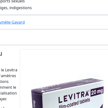
pports sexuels
iges, indigestions
 Amélie Gavard
u
le Levitra
aramètres
tions
amment le
ialisation
yer.