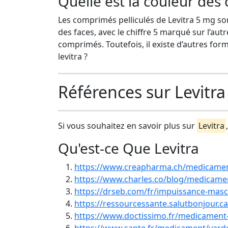
Quelle est la couleur des
Les comprimés pelliculés de Levitra 5 mg so
des faces, avec le chiffre 5 marqué sur l’autr
comprimés. Toutefois, il existe d’autres form
levitra ?
Références sur Levitra
Si vous souhaitez en savoir plus sur
Levitra
Qu'est-ce Que Levitra
https://www.creapharma.ch/medicament
https://www.charles.co/blog/medicamen
https://drseb.com/fr/impuissance-masc
https://ressourcessante.salutbonjour.c
https://www.doctissimo.fr/medicament