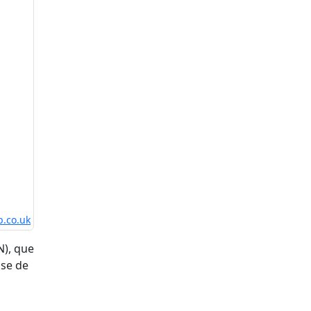
b.co.uk
N), que
ase de