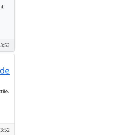
nt
3:53
 de
ile.
3:52