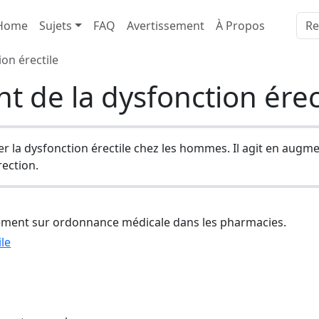
Home
Sujets
FAQ
Avertissement
À Propos
ion érectile
nt de la dysfonction érec
er la dysfonction érectile chez les hommes. Il agit en augme
rection.
ement sur ordonnance médicale dans les pharmacies.
ile