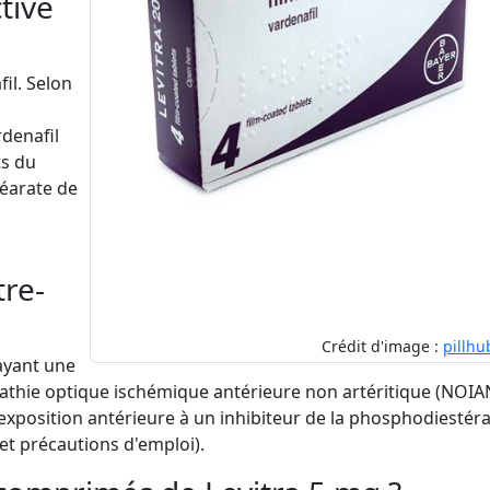
tive
fil. Selon
denafil
ts du
téarate de
tre-
Crédit d'image :
pillhu
 ayant une
pathie optique ischémique antérieure non artéritique (NOIA
exposition antérieure à un inhibiteur de la phosphodiestér
et précautions d'emploi).