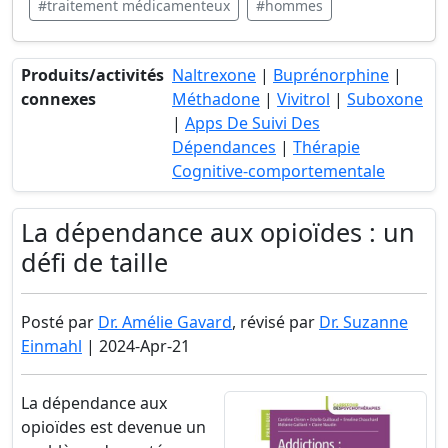
#traitement médicamenteux
#hommes
Produits/activités
Naltrexone
|
Buprénorphine
|
connexes
Méthadone
|
Vivitrol
|
Suboxone
|
Apps De Suivi Des
Dépendances
|
Thérapie
Cognitive-comportementale
La dépendance aux opioïdes : un
défi de taille
Posté par
Dr. Amélie Gavard
, révisé par
Dr. Suzanne
Einmahl
| 2024-Apr-21
La dépendance aux
opioïdes est devenue un