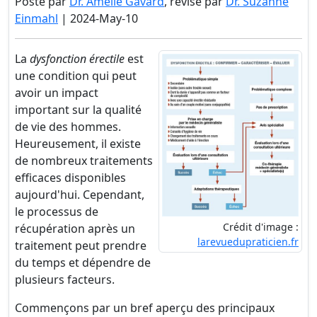
Posté par
Dr. Amélie Gavard
, révisé par
Dr. Suzanne
Einmahl
| 2024-May-10
La
dysfonction érectile
est
une condition qui peut
avoir un impact
important sur la qualité
de vie des hommes.
Heureusement, il existe
de nombreux traitements
efficaces disponibles
aujourd'hui. Cependant,
le processus de
Crédit d'image :
récupération après un
larevuedupraticien.fr
traitement peut prendre
du temps et dépendre de
plusieurs facteurs.
Commençons par un bref aperçu des principaux