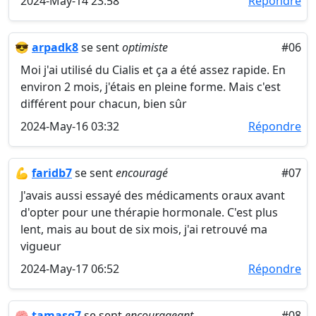
2024-May-14 23:58
Répondre
😎
arpadk8
se sent
optimiste
#06
Moi j'ai utilisé du Cialis et ça a été assez rapide. En
environ 2 mois, j'étais en pleine forme. Mais c'est
différent pour chacun, bien sûr
2024-May-16 03:32
Répondre
💪
faridb7
se sent
encouragé
#07
J'avais aussi essayé des médicaments oraux avant
d'opter pour une thérapie hormonale. C'est plus
lent, mais au bout de six mois, j'ai retrouvé ma
vigueur
2024-May-17 06:52
Répondre
🧠
tamasg7
se sent
encourageant
#08