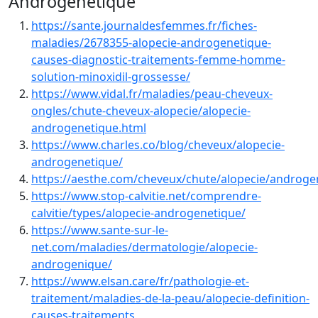
Androgénétique
https://sante.journaldesfemmes.fr/fiches-
maladies/2678355-alopecie-androgenetique-
causes-diagnostic-traitements-femme-homme-
solution-minoxidil-grossesse/
https://www.vidal.fr/maladies/peau-cheveux-
ongles/chute-cheveux-alopecie/alopecie-
androgenetique.html
https://www.charles.co/blog/cheveux/alopecie-
androgenetique/
https://aesthe.com/cheveux/chute/alopecie/androge
https://www.stop-calvitie.net/comprendre-
calvitie/types/alopecie-androgenetique/
https://www.sante-sur-le-
net.com/maladies/dermatologie/alopecie-
androgenique/
https://www.elsan.care/fr/pathologie-et-
traitement/maladies-de-la-peau/alopecie-definition-
causes-traitements