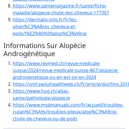
https://www.santemagazine.fr/sante/fiche-
maladie/alopecie-chute-des-cheveux-177367
https://dermato-info.fr/fr/les-
phan%C3%A8res_cheveux-et-
poils/l%E2%80%99alop%C3%A9cie
Informations Sur Alopécie
Androgénétique
https://www.revmed.ch/revue-medicale-
suisse/2024/revue-medicale-suisse-867/alopecie-
androgenetique-ou-en-est-on-en-2024
https://smf.swisshealthweb.ch/fr/article/doi/fms.201
https://www.hug.ch/atlas-
sante/pathologie/alopecie
https://www.msdmanuals.com/fr/accueil/troubles-
cutan%C3%A9s/troubles-pileux/alop%C3%A9cie-
chute-de-cheveux-ou-de-poils