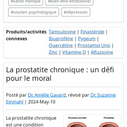
#santé mentale
#bien-être émotionnel
#soutien psychologique
#dépression
Produits/activités
Tamsulosine
|
Finastéride
|
connexes
Ibuprofène
|
Pygeum
|
Quercétine
|
Prostamol Uno
|
Zinc
|
Vitamine D
|
Alfuzosine
La prostatite chronique : un défi
pour le moral
Posté par
Dr. Amélie Gavard
, révisé par
Dr. Suzanne
Einmahl
| 2024-May-10
La prostatite chronique
est une condition