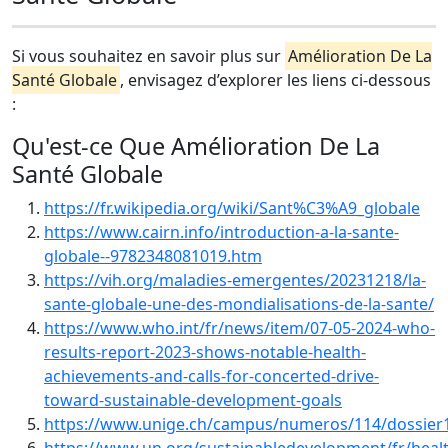
Si vous souhaitez en savoir plus sur
Amélioration De La
Santé Globale
, envisagez d’explorer les liens ci-dessous
:
Qu'est-ce Que Amélioration De La
Santé Globale
https://fr.wikipedia.org/wiki/Sant%C3%A9_globale
https://www.cairn.info/introduction-a-la-sante-
globale--9782348081019.htm
https://vih.org/maladies-emergentes/20231218/la-
sante-globale-une-des-mondialisations-de-la-sante/
https://www.who.int/fr/news/item/07-05-2024-who-
results-report-2023-shows-notable-health-
achievements-and-calls-for-concerted-drive-
toward-sustainable-development-goals
https://www.unige.ch/campus/numeros/114/dossier