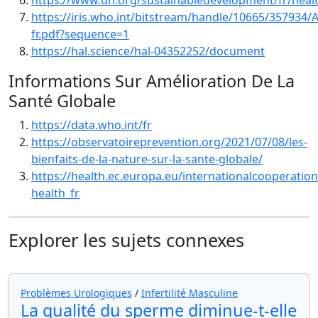
https://www.un.org/sustainabledevelopment/fr/heal
https://iris.who.int/bitstream/handle/10665/357934/
fr.pdf?sequence=1
https://hal.science/hal-04352252/document
Informations Sur Amélioration De La
Santé Globale
https://data.who.int/fr
https://observatoireprevention.org/2021/07/08/les-
bienfaits-de-la-nature-sur-la-sante-globale/
https://health.ec.europa.eu/internationalcooperation
health_fr
Explorer les sujets connexes
Problèmes Urologiques
/
Infertilité Masculine
La qualité du sperme diminue-t-elle